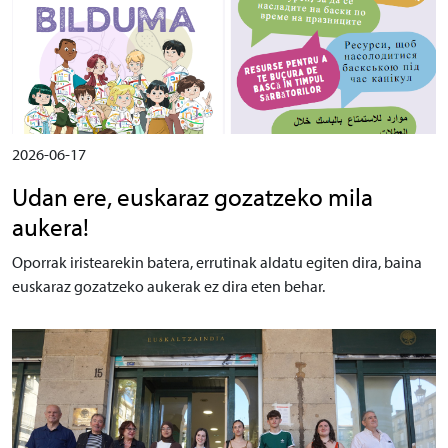
2026-06-17
Udan ere, euskaraz gozatzeko mila
aukera!
Oporrak iristearekin batera, errutinak aldatu egiten dira, baina
euskaraz gozatzeko aukerak ez dira eten behar.
Irudia