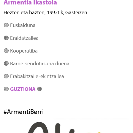
Armentia Ikastola
Hezten eta hazten, 1992tik, Gasteizen.
🟣 Euskalduna
🟠 Eraldatzailea
🟣 Kooperatiba
🟠 Barne-sendotasuna duena
🟣 Erabakitzaile-ekintzailea
🟣
GUZTIONA
🟠
#ArmentiBerri
Irudia