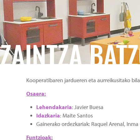
ZAINTZA BAT
Kooperatibaren jardueren eta aurreikusitako bil
Osaera:
Lehendakaria
: Javier Buesa
Idazkaria
: Maite Santos
Gainerako ordezkariak: Raquel Arenal, Inma
Funtzioak: