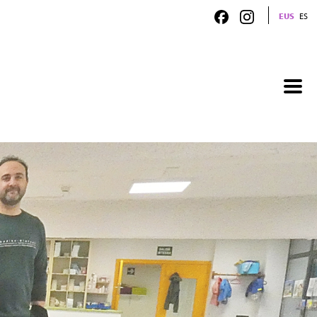
EUS
ES