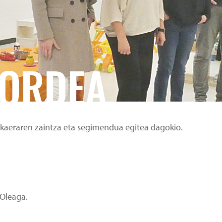
ZORDEA
akaeraren zaintza eta segimendua egitea dagokio.
 Oleaga.