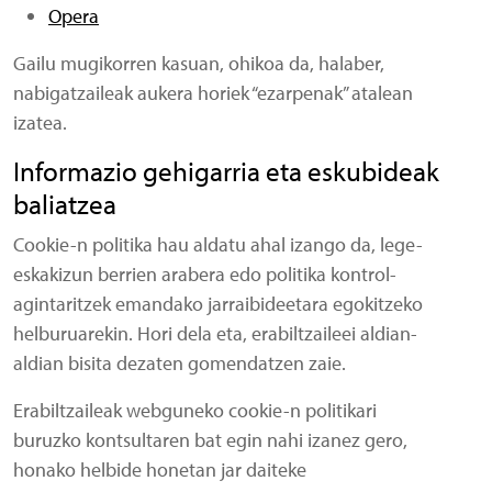
Opera
Gailu mugikorren kasuan, ohikoa da, halaber,
nabigatzaileak aukera horiek “ezarpenak” atalean
izatea.
Informazio gehigarria eta eskubideak
baliatzea
Cookie-n politika hau aldatu ahal izango da, lege-
eskakizun berrien arabera edo politika kontrol-
agintaritzek emandako jarraibideetara egokitzeko
helburuarekin. Hori dela eta, erabiltzaileei aldian-
aldian bisita dezaten gomendatzen zaie.
Erabiltzaileak webguneko cookie-n politikari
buruzko kontsultaren bat egin nahi izanez gero,
honako helbide honetan jar daiteke