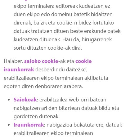
ekipo terminalera editoreak kudeatzen ez
duen ekipo edo domeinu batetik bidaltzen
direnak, baizik eta cookie-n bidez lortutako
datuak tratatzen dituen beste erakunde batek
kudeatzen dituenak. Hau da, hirugarrenek
sortu dituzten cookie-ak dira.
Halaber,
saioko cookie
-ak eta
cookie
iraunkorrak
desberdindu daitezke,
erabiltzailearen ekipo terminalean aktibatuta
egoten diren denboraren arabera.
Saiokoak
: erabiltzailea web-orri batean
nabigatzen ari den bitartean datuak bildu eta
gordetzen dutenak.
Iraunkorrak
: nabigazioa bukatuta ere, datuak
erabiltzailearen ekipo terminalean