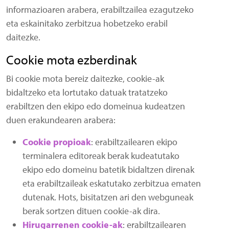
informazioaren arabera, erabiltzailea ezagutzeko
eta eskainitako zerbitzua hobetzeko erabil
daitezke.
Cookie mota ezberdinak
Bi cookie mota bereiz daitezke, cookie-ak
bidaltzeko eta lortutako datuak tratatzeko
erabiltzen den ekipo edo domeinua kudeatzen
duen erakundearen arabera:
Cookie propioak
: erabiltzailearen ekipo
terminalera editoreak berak kudeatutako
ekipo edo domeinu batetik bidaltzen direnak
eta erabiltzaileak eskatutako zerbitzua ematen
dutenak. Hots, bisitatzen ari den webguneak
berak sortzen dituen cookie-ak dira.
Hirugarrenen cookie-ak
: erabiltzailearen