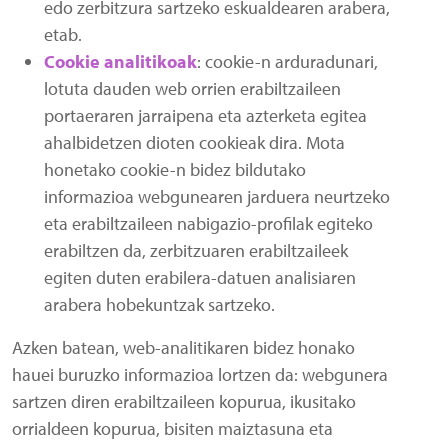
edo zerbitzura sartzeko eskualdearen arabera,
etab.
Cookie analitikoak
: cookie-n arduradunari,
lotuta dauden web orrien erabiltzaileen
portaeraren jarraipena eta azterketa egitea
ahalbidetzen dioten cookieak dira. Mota
honetako cookie-n bidez bildutako
informazioa webgunearen jarduera neurtzeko
eta erabiltzaileen nabigazio-profilak egiteko
erabiltzen da, zerbitzuaren erabiltzaileek
egiten duten erabilera-datuen analisiaren
arabera hobekuntzak sartzeko.
Azken batean, web-analitikaren bidez honako
hauei buruzko informazioa lortzen da: webgunera
sartzen diren erabiltzaileen kopurua, ikusitako
orrialdeen kopurua, bisiten maiztasuna eta