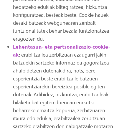
hedatzeko edukiak biltegiratzea, hizkuntza
konfiguratzea, besteak beste. Cookie hauek
desaktibatzeak webgunearen zenbait
funtzionalitatek behar bezala funtzionatzea
eragozten du.
Lehentasun- eta pertsonalizazio-cookie-
ak
: erabiltzailea zerbitzuan ezaugarri jakin
batzuekin sartzeko informazioa gogoratzea
ahalbidetzen dutenak dira, hots, bere
esperientzia beste erabiltzaile batzuen
esperientziarekin bereiztea posible egiten
dutenak. Adibidez, hizkuntza, erabiltzaileak
bilaketa bat egiten duenean erakutsi
beharreko emaitza-kopurua, zerbitzuaren
itxura edo edukia, erabiltzailea zerbitzuan
sartzeko erabiltzen den nabigatzaile motaren