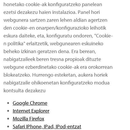
honetako cookie-ak konfiguratzeko panelean
ezetsi dezakezu haien instalazioa. Panel hori
webgunera sartzen zaren lehen aldian agertzen
den cookie-en onarpen/konfigurazioko leihotik
eskura daiteke, eta, konfiguratu ondoren, "Cookie-
n politika" erlaitzetik, webgunearen eskuineko
beheko izkinan geratzen dena. Era berean,
nabigatzaileek beren tresna propioak dituzte
webgune ezberdinetako cookie-ak era orokorrean
blokeatzeko. Hurrengo esteketan, aukera horiek
nabigatzaile ohikoenetan konfiguratzeko modua
kontsulta dezakezu
Google Chrome
Internet Explorer
Mozilla Firefox
Safari IPhone, IPad, IPod-entzat