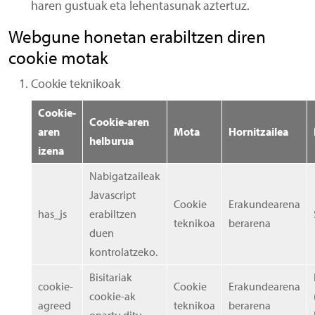
haren gustuak eta lehentasunak aztertuz.
Webgune honetan erabiltzen diren
cookie motak
Cookie teknikoak
Cookie-
Cookie-aren
aren
Mota
Hornitzailea
helburua
izena
Nabigatzaileak
Javascript
Cookie
Erakundearena
has_js
erabiltzen
teknikoa
berarena
duen
kontrolatzeko.
Bisitariak
cookie-
Cookie
Erakundearena
cookie-ak
agreed
teknikoa
berarena
onartu ditu.