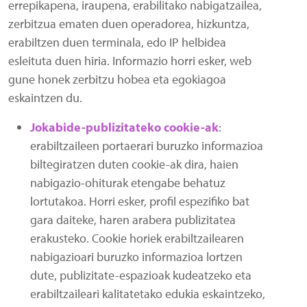
errepikapena, iraupena, erabilitako nabigatzailea,
zerbitzua ematen duen operadorea, hizkuntza,
erabiltzen duen terminala, edo IP helbidea
esleituta duen hiria. Informazio horri esker, web
gune honek zerbitzu hobea eta egokiagoa
eskaintzen du.
Jokabide-publizitateko cookie-ak
:
erabiltzaileen portaerari buruzko informazioa
biltegiratzen duten cookie-ak dira, haien
nabigazio-ohiturak etengabe behatuz
lortutakoa. Horri esker, profil espezifiko bat
gara daiteke, haren arabera publizitatea
erakusteko. Cookie horiek erabiltzailearen
nabigazioari buruzko informazioa lortzen
dute, publizitate-espazioak kudeatzeko eta
erabiltzaileari kalitatetako edukia eskaintzeko,