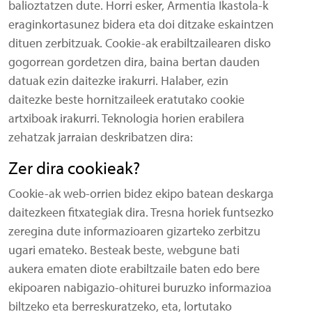
balioztatzen dute. Horri esker, Armentia Ikastola-k
eraginkortasunez bidera eta doi ditzake eskaintzen
dituen zerbitzuak. Cookie-ak erabiltzailearen disko
gogorrean gordetzen dira, baina bertan dauden
datuak ezin daitezke irakurri. Halaber, ezin
daitezke beste hornitzaileek eratutako cookie
artxiboak irakurri. Teknologia horien erabilera
zehatzak jarraian deskribatzen dira:
Zer dira cookieak?
Cookie-ak web-orrien bidez ekipo batean deskarga
daitezkeen fitxategiak dira. Tresna horiek funtsezko
zeregina dute informazioaren gizarteko zerbitzu
ugari emateko. Besteak beste, webgune bati
aukera ematen diote erabiltzaile baten edo bere
ekipoaren nabigazio-ohiturei buruzko informazioa
biltzeko eta berreskuratzeko, eta, lortutako