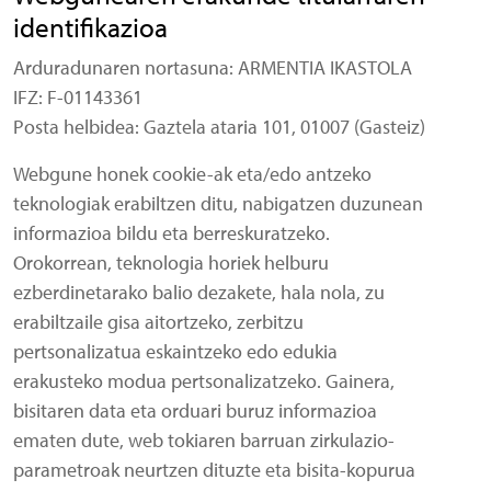
identifikazioa
Arduradunaren nortasuna: ARMENTIA IKASTOLA
IFZ: F-01143361
Posta helbidea: Gaztela ataria 101, 01007 (Gasteiz)
Webgune honek cookie-ak eta/edo antzeko
teknologiak erabiltzen ditu, nabigatzen duzunean
informazioa bildu eta berreskuratzeko.
Orokorrean, teknologia horiek helburu
ezberdinetarako balio dezakete, hala nola, zu
erabiltzaile gisa aitortzeko, zerbitzu
pertsonalizatua eskaintzeko edo edukia
erakusteko modua pertsonalizatzeko. Gainera,
bisitaren data eta orduari buruz informazioa
ematen dute, web tokiaren barruan zirkulazio-
parametroak neurtzen dituzte eta bisita-kopurua