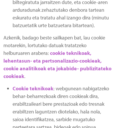
biltegiratuta jarraitzen dute, eta cookie-aren
arduradunak zehaztutako denbora tartean
eskuratu eta tratatu ahal izango dira (minutu
batzuetatik urte batzuetara bitartean).
Azkenik, badago beste sailkapen bat, lau cookie
motarekin, lortutako datuak tratatzeko
helburuaren arabera:
cookie teknikoak,
lehentasun- eta pertsonalizazio-cookieak,
cookie analitikoak eta jokabide- publizitateko
cookieak
.
Cookie teknikoak
: webgunean nabigatzeko
behar-beharrezkoak diren cookieak dira,
erabiltzaileari bere prestazioak edo tresnak
erabiltzen laguntzen diotelako, hala nola,
saioa identifikatzea, sarbide mugatuko
parteetara sartzea, bideoak edo soinua