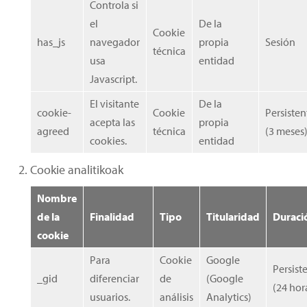
Controla si
el
De la
Cookie
has_js
navegador
propia
Sesión
técnica
usa
entidad
Javascript.
El visitante
De la
cookie-
Cookie
Persisten
acepta las
propia
agreed
técnica
(3 meses
cookies.
entidad
Cookie analitikoak
Nombre
de la
Finalidad
Tipo
Titularidad
Duraci
cookie
Para
Cookie
Google
Persist
_gid
diferenciar
de
(Google
(24 hor
usuarios.
análisis
Analytics)