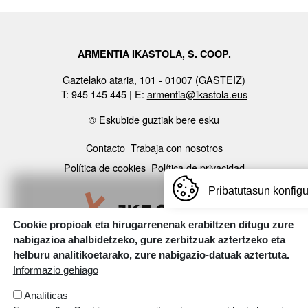
ARMENTIA IKASTOLA, S. COOP.
Gaztelako ataria, 101 - 01007 (GASTEIZ)
T: 945 145 445 | E:
armentia@ikastola.eus
© Eskubide guztiak bere esku
ORRI-OINA
Contacto
Trabaja con nosotros
TESTU-LEGALAK
Política de cookies
Política de privacidad
Pribatutasun konfig
Cookie propioak eta hirugarrenenak erabiltzen ditugu zure
nabigazioa ahalbidetzeko, gure zerbitzuak aztertzeko eta
Webgune hau Ikastolen Elkarteak garatu du
helburu analitikoetarako, zure nabigazio-datuak aztertuta.
Informazio gehiago
Analíticas