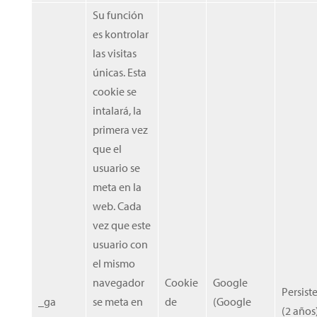
Su función
es kontrolar
las visitas
únicas. Esta
cookie se
intalará, la
primera vez
que el
usuario se
meta en la
web. Cada
vez que este
usuario con
el mismo
navegador
Cookie
Google
Persist
_ga
se meta en
de
(Google
(2 años