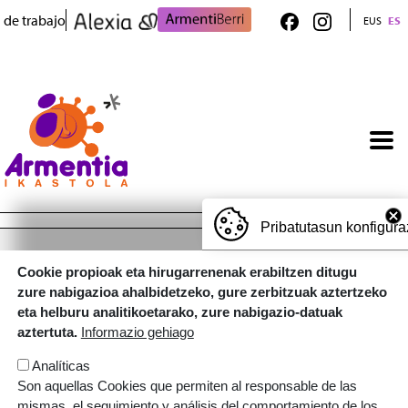
Pasar al contenido principal
 de trabajo
EUS
ES
Pribatutasun konfigura
Cookie propioak eta hirugarrenenak erabiltzen ditugu
ARMENTIA IKASTOLA, S. COOP.
zure nabigazioa ahalbidetzeko, gure zerbitzuak aztertzeko
eta helburu analitikoetarako, zure nabigazio-datuak
Gaztelako ataria, 101 - 01007 (GASTEIZ)
aztertuta.
Informazio gehiago
T: 945 145 445 | E:
armentia@ikastola.eus
Analíticas
© Eskubide guztiak bere esku
Son aquellas Cookies que permiten al responsable de las
ORRI-OINA
mismas, el seguimiento y análisis del comportamiento de los
Contacto
Trabaja con nosotros