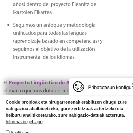
años) dentro del proyecto Eleanitz de
Ikastolen Elkartea
Seguimos un enfoque y metodología
unificados para todas las lenguas
(aprendizaje basado en competencias) y
seguimos el objetivo de la utilización
instrumental de los idiomas.
El
Proyecto Lingüístico de Armentia Ikastola
es
Pribatutasun konfigu
el marco que nos dota de la base teórica, los
recursos y organización necesaria para trabajar y
Cookie propioak eta hirugarrenenak erabiltzen ditugu zure
lograr esos principios.
nabigazioa ahalbidetzeko, gure zerbitzuak aztertzeko eta
helburu analitikoetarako, zure nabigazio-datuak aztertuta.
Informazio gehiago
Analíticas