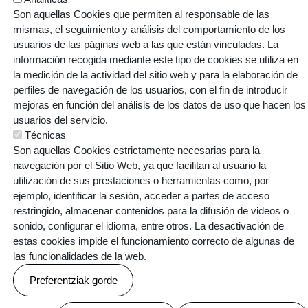
Son aquellas Cookies que permiten al responsable de las
ARMENTIA IKASTOLA, S. COOP.
mismas, el seguimiento y análisis del comportamiento de los
usuarios de las páginas web a las que están vinculadas. La
Gaztelako ataria, 101 - 01007 (GASTEIZ)
información recogida mediante este tipo de cookies se utiliza en
T: 945 145 445 | E:
armentia@ikastola.eus
la medición de la actividad del sitio web y para la elaboración de
perfiles de navegación de los usuarios, con el fin de introducir
© Eskubide guztiak bere esku
mejoras en función del análisis de los datos de uso que hacen los
ORRI-OINA
usuarios del servicio.
Contacto
Trabaja con nosotros
Técnicas
TESTU-LEGALAK
Política de cookies
Política de privacidad
Son aquellas Cookies estrictamente necesarias para la
navegación por el Sitio Web, ya que facilitan al usuario la
utilización de sus prestaciones o herramientas como, por
ejemplo, identificar la sesión, acceder a partes de acceso
restringido, almacenar contenidos para la difusión de videos o
sonido, configurar el idioma, entre otros. La desactivación de
Webgune hau Ikastolen Elkarteak garatu du
estas cookies impide el funcionamiento correcto de algunas de
las funcionalidades de la web.
Preferentziak gorde