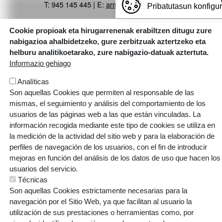
T: 945 145 445 | E:
armentia@ikastola.eus
Pribatutasun konfigu
© Eskubide guztiak bere esku
Cookie propioak eta hirugarrenenak erabiltzen ditugu zure
ORRI-OINA
nabigazioa ahalbidetzeko, gure zerbitzuak aztertzeko eta
Contacto
Trabaja con nosotros
helburu analitikoetarako, zure nabigazio-datuak aztertuta.
TESTU-LEGALAK
Política de cookies
Política de privacidad
Informazio gehiago
Analíticas
Son aquellas Cookies que permiten al responsable de las
mismas, el seguimiento y análisis del comportamiento de los
usuarios de las páginas web a las que están vinculadas. La
Webgune hau Ikastolen Elkarteak garatu du
información recogida mediante este tipo de cookies se utiliza en
la medición de la actividad del sitio web y para la elaboración de
perfiles de navegación de los usuarios, con el fin de introducir
mejoras en función del análisis de los datos de uso que hacen los
usuarios del servicio.
Técnicas
Son aquellas Cookies estrictamente necesarias para la
navegación por el Sitio Web, ya que facilitan al usuario la
utilización de sus prestaciones o herramientas como, por