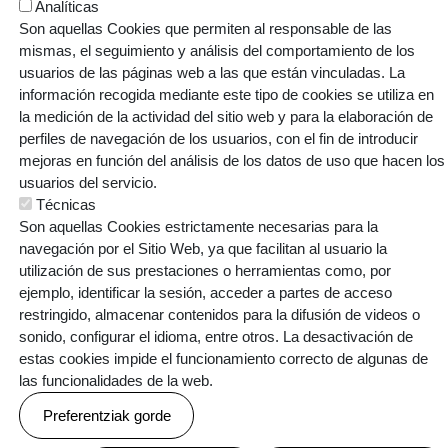
PATIOA-IDEIA PROIEKTUA.pdf (40.4 MB)
Analíticas
Son aquellas Cookies que permiten al responsable de las
mismas, el seguimiento y análisis del comportamiento de los
usuarios de las páginas web a las que están vinculadas. La
información recogida mediante este tipo de cookies se utiliza en
ARMENTIA IKASTOLA, S. COOP.
la medición de la actividad del sitio web y para la elaboración de
perfiles de navegación de los usuarios, con el fin de introducir
Gaztelako ataria, 101 - 01007 (GASTEIZ)
mejoras en función del análisis de los datos de uso que hacen los
T: 945 145 445 | E:
armentia@ikastola.eus
usuarios del servicio.
Técnicas
© Eskubide guztiak bere esku
Son aquellas Cookies estrictamente necesarias para la
ORRI-OINA
Contacto
Trabaja con nosotros
navegación por el Sitio Web, ya que facilitan al usuario la
TESTU-LEGALAK
utilización de sus prestaciones o herramientas como, por
Política de cookies
Política de privacidad
ejemplo, identificar la sesión, acceder a partes de acceso
restringido, almacenar contenidos para la difusión de videos o
sonido, configurar el idioma, entre otros. La desactivación de
estas cookies impide el funcionamiento correcto de algunas de
las funcionalidades de la web.
Webgune hau Ikastolen Elkarteak garatu du
Preferentziak gorde