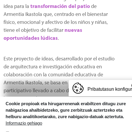
idea para la
transformación del patio
de
Armentia Ikastola que, centrado en el bienestar
físico, emocional y afectivo de los niños y niñas,
tiene el objetivo de facilitar
nuevas
oportunidades lúdicas
.
Este proyecto de ideas, desarrollado por el estudio
de arquitectura e investigación educativa en
colaboración con la comunidad educativa de
Armentia Ikastola, se basa en el proceso
participativo llevado a cabo durante el curso, y
Pribatutasun konfigu
busca recoger las propuestas y aportaciones
Cookie propioak eta hirugarrenenak erabiltzen ditugu zure
realizadas por alumnado, profesorado y familias.
nabigazioa ahalbidetzeko, gure zerbitzuak aztertzeko eta
helburu analitikoetarako, zure nabigazio-datuak aztertuta.
Informazio gehiago
Archivos