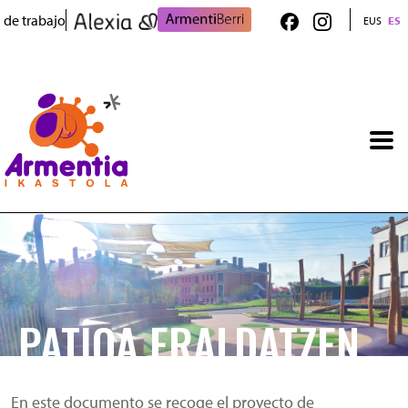
Pasar al contenido principal
 de trabajo
EUS
ES
Irudia
PATIOA ERALDATZEN
En este documento se recoge el proyecto de