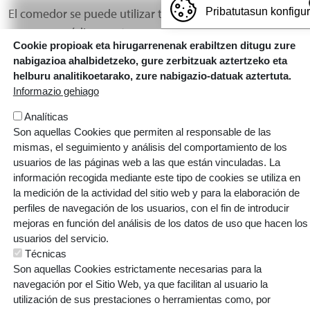
El comedor se puede utilizar tanto habitualmente
Pribatutasun konfigu
como esporádicamente.
Cookie propioak eta hirugarrenenak erabiltzen ditugu zure
nabigazioa ahalbidetzeko, gure zerbitzuak aztertzeko eta
Menús
helburu analitikoetarako, zure nabigazio-datuak aztertuta.
Informazio gehiago
Pedir servicio
Analíticas
Son aquellas Cookies que permiten al responsable de las
mismas, el seguimiento y análisis del comportamiento de los
usuarios de las páginas web a las que están vinculadas. La
información recogida mediante este tipo de cookies se utiliza en
ARMENTIA IKASTOLA, S. COOP.
la medición de la actividad del sitio web y para la elaboración de
perfiles de navegación de los usuarios, con el fin de introducir
Gaztelako ataria, 101 - 01007 (GASTEIZ)
mejoras en función del análisis de los datos de uso que hacen los
T: 945 145 445 | E:
armentia@ikastola.eus
usuarios del servicio.
© Eskubide guztiak bere esku
Técnicas
Son aquellas Cookies estrictamente necesarias para la
ORRI-OINA
Contacto
Trabaja con nosotros
navegación por el Sitio Web, ya que facilitan al usuario la
TESTU-LEGALAK
Política de cookies
Política de privacidad
utilización de sus prestaciones o herramientas como, por