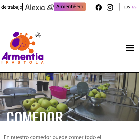
Pasar al contenido principal
 de trabajo
EUS
ES
Irudia
COMEDOR
En nuestro comedor puede comer todo el