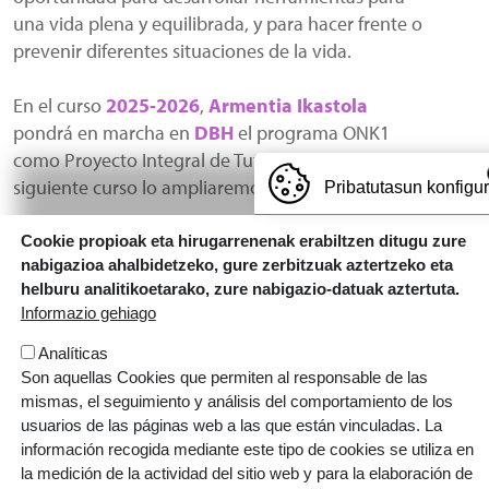
una vida plena y equilibrada, y para hacer frente o
prevenir diferentes situaciones de la vida.
En el curso
2025-2026
,
Armentia Ikastola
pondrá en marcha en
DBH
el programa ONK1
como Proyecto Integral de Tutorización. El
siguiente curso lo ampliaremos a LH.
Pribatutasun konfigu
ONK1 será un viaje de dentro hacia fuera en ese
Cookie propioak eta hirugarrenenak erabiltzen ditugu zure
ser uno/a mismo/a, para ser una persona para la
nabigazioa ahalbidetzeko, gure zerbitzuak aztertzeko eta
helburu analitikoetarako, zure nabigazio-datuak aztertuta.
vida y para el momento y el futuro, y para avanzar
Informazio gehiago
y alcanzar su máximo potencial, garantizando el
acompañamiento de la familia y la ikastola.
Analíticas
Son aquellas Cookies que permiten al responsable de las
mismas, el seguimiento y análisis del comportamiento de los
usuarios de las páginas web a las que están vinculadas. La
ARMENTIA IKASTOLA, S. COOP.
información recogida mediante este tipo de cookies se utiliza en
Gaztelako ataria, 101 - 01007 (GASTEIZ)
la medición de la actividad del sitio web y para la elaboración de