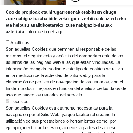
Cookie propioak eta hirugarrenenak erabiltzen ditugu
zure nabigazioa ahalbidetzeko, gure zerbitzuak aztertzeko
eta helburu analitikoetarako, zure nabigazio-datuak
aztertuta.
Informazio gehiago
Analíticas
Son aquellas Cookies que permiten al responsable de las
mismas, el seguimiento y análisis del comportamiento de los
usuarios de las páginas web a las que están vinculadas. La
información recogida mediante este tipo de cookies se utiliza
en la medición de la actividad del sitio web y para la
elaboración de perfiles de navegación de los usuarios, con el
fin de introducir mejoras en función del análisis de los datos de
ARMENTIA IKASTOLA, S. COOP.
uso que hacen los usuarios del servicio.
Técnicas
Gaztelako ataria, 101 - 01007 (GASTEIZ)
Son aquellas Cookies estrictamente necesarias para la
T: 945 145 445 | E:
armentia@ikastola.eus
navegación por el Sitio Web, ya que facilitan al usuario la
utilización de sus prestaciones o herramientas como, por
© Eskubide guztiak bere esku
ejemplo, identificar la sesión, acceder a partes de acceso
ORRI-OINA