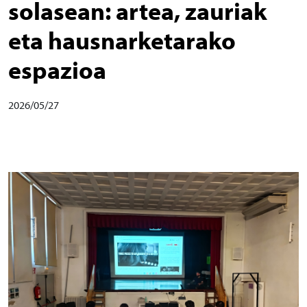
solasean: artea, zauriak
eta hausnarketarako
espazioa
2026/05/27
Irudia