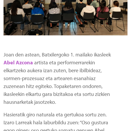
Joan den astean, Batxilergoko 1. mailako ikasleek
Abel Azcona
artista eta performerrarekin
elkartzeko aukera izan zuten, bere ibilbideaz,
sormen-prozesuaz eta artearen esanahiaz
zuzenean hitz egiteko. Topaketaren ondoren,
ikasleekin elkartu gara bizitakoa eta sortu zizkien
hausnarketak jasotzeko.
Hasieratik giro naturala eta gertukoa sortu zen.
Izaro Larreak hala laburbildu zuen: “Oso gustura
egon ginen; oso gertuko somatu genuen Abel,