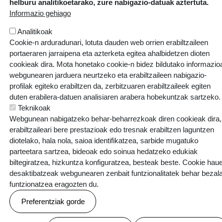
helburu analitikoetarako, zure nabigazio-datuak aztertuta.
Informazio gehiago
Analitikoak
Cookie-n arduradunari, lotuta dauden web orrien erabiltzaileen
Webgune hau Ikastolen Elkarteak garatu du
portaeraren jarraipena eta azterketa egitea ahalbidetzen dioten
cookieak dira. Mota honetako cookie-n bidez bildutako informazio
webgunearen jarduera neurtzeko eta erabiltzaileen nabigazio-
profilak egiteko erabiltzen da, zerbitzuaren erabiltzaileek egiten
duten erabilera-datuen analisiaren arabera hobekuntzak sartzeko.
Teknikoak
Webgunean nabigatzeko behar-beharrezkoak diren cookieak dira,
erabiltzaileari bere prestazioak edo tresnak erabiltzen laguntzen
diotelako, hala nola, saioa identifikatzea, sarbide mugatuko
parteetara sartzea, bideoak edo soinua hedatzeko edukiak
biltegiratzea, hizkuntza konfiguratzea, besteak beste. Cookie hau
desaktibatzeak webgunearen zenbait funtzionalitatek behar bezal
funtzionatzea eragozten du.
Preferentziak gorde