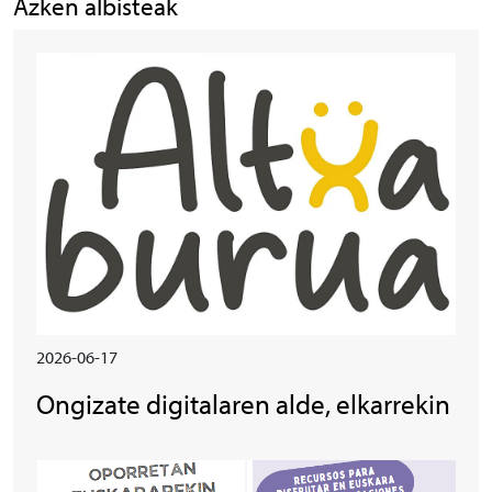
Azken albisteak
Irudia
2026-06-17
Ongizate digitalaren alde, elkarrekin
Irudia