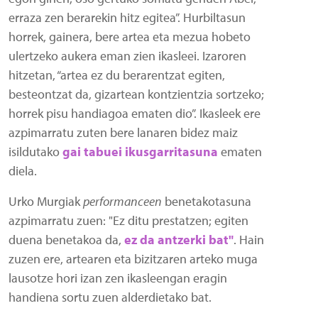
erraza zen berarekin hitz egitea”. Hurbiltasun
horrek, gainera, bere artea eta mezua hobeto
ulertzeko aukera eman zien ikasleei. Izaroren
hitzetan, “artea ez du berarentzat egiten,
besteontzat da, gizartean kontzientzia sortzeko;
horrek pisu handiagoa ematen dio”. Ikasleek ere
azpimarratu zuten bere lanaren bidez maiz
isildutako
gai tabuei ikusgarritasuna
ematen
diela.
Urko Murgiak
performanceen
benetakotasuna
azpimarratu zuen: "Ez ditu prestatzen; egiten
duena benetakoa da,
ez da antzerki bat"
. Hain
zuzen ere, artearen eta bizitzaren arteko muga
lausotze hori izan zen ikasleengan eragin
handiena sortu zuen alderdietako bat.