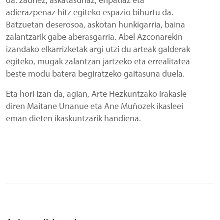
adierazpenaz hitz egiteko espazio bihurtu da.
Batzuetan deserosoa, askotan hunkigarria, baina
zalantzarik gabe aberasgarria. Abel Azconarekin
izandako elkarrizketak argi utzi du arteak galderak
egiteko, mugak zalantzan jartzeko eta errealitatea
beste modu batera begiratzeko gaitasuna duela.
Eta hori izan da, agian, Arte Hezkuntzako irakasle
diren Maitane Unanue eta Ane Muñozek ikasleei
eman dieten ikaskuntzarik handiena.