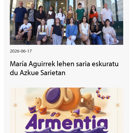
2026-06-17
María Aguirrek lehen saria eskuratu
du Azkue Sarietan
Irudia