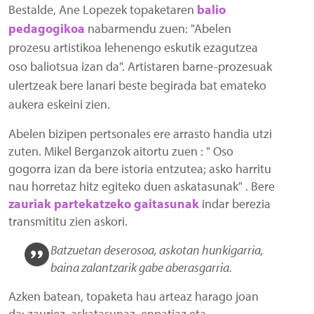
Bestalde, Ane Lopezek topaketaren
balio
pedagogikoa
nabarmendu zuen: "Abelen
prozesu artistikoa lehenengo eskutik ezagutzea
oso baliotsua izan da". Artistaren barne-prozesuak
ulertzeak bere lanari beste begirada bat emateko
aukera eskeini zien.
Abelen bizipen pertsonales ere arrasto handia utzi
zuten. Mikel Berganzok aitortu zuen : " Oso
gogorra izan da bere istoria entzutea; asko harritu
nau horretaz hitz egiteko duen askatasunak" . Bere
zauriak partekatzeko gaitasunak
indar berezia
transmititu zien askori.
Batzuetan deserosoa, askotan hunkigarria,
baina zalantzarik gabe aberasgarria.
Azken batean, topaketa hau arteaz harago joan
da: zauriez, askatasunaz, enpatiaz eta