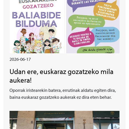
2026-06-17
Udan ere, euskaraz gozatzeko mila
aukera!
Oporrak iristearekin batera, errutinak aldatu egiten dira,
baina euskaraz gozatzeko aukerak ez dira eten behar.
Irudia