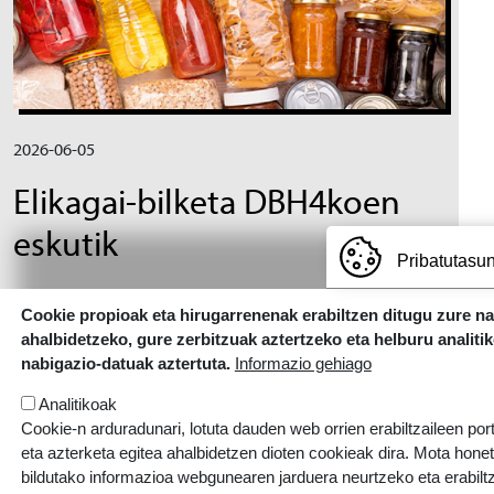
2026-06-05
Elikagai-bilketa DBH4koen
eskutik
Pribatutasun
Cookie propioak eta hirugarrenenak erabiltzen ditugu zure n
ahalbidetzeko, gure zerbitzuak aztertzeko eta helburu analiti
nabigazio-datuak aztertuta.
Informazio gehiago
Analitikoak
Cookie-n arduradunari, lotuta dauden web orrien erabiltzaileen por
eta azterketa egitea ahalbidetzen dioten cookieak dira. Mota hone
bildutako informazioa webgunearen jarduera neurtzeko eta erabiltz