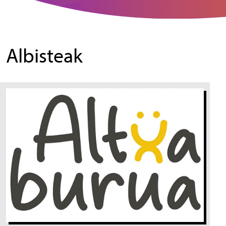
Albisteak
Irudia