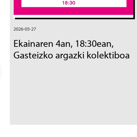
2026-05-27
Ekainaren 4an, 18:30ean,
Gasteizko argazki kolektiboa