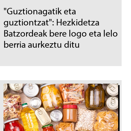
"Guztionagatik eta
guztiontzat": Hezkidetza
Batzordeak bere logo eta lelo
berria aurkeztu ditu
Irudia