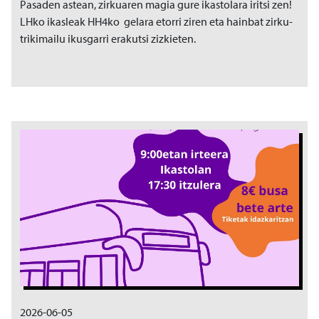
Pasaden astean, zirkuaren magia gure ikastolara iritsi zen!
LHko ikasleak HH4ko gelara etorri ziren eta hainbat zirku-
trikimailu ikusgarri erakutsi zizkieten.
Irudia
2026-06-05