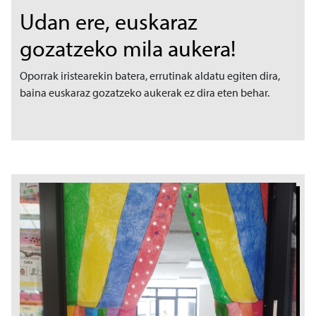
Udan ere, euskaraz
gozatzeko mila aukera!
Oporrak iristearekin batera, errutinak aldatu egiten dira,
baina euskaraz gozatzeko aukerak ez dira eten behar.
Irudia