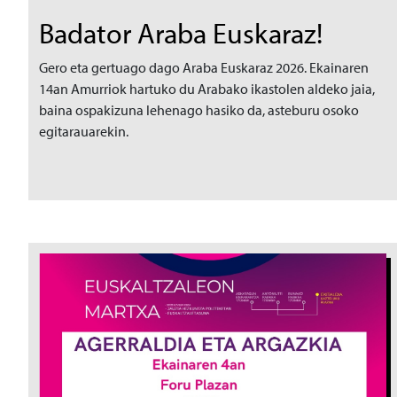
Badator Araba Euskaraz!
Gero eta gertuago dago Araba Euskaraz 2026. Ekainaren
14an Amurriok hartuko du Arabako ikastolen aldeko jaia,
baina ospakizuna lehenago hasiko da, asteburu osoko
egitarauarekin.
Irudia