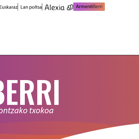
Euskaraz
Lan poltsa
BERRI
nontzako txokoa