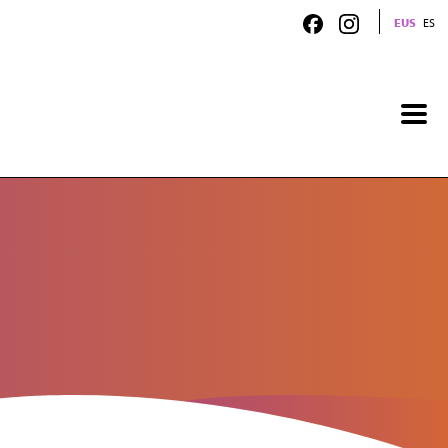
EUS
ES