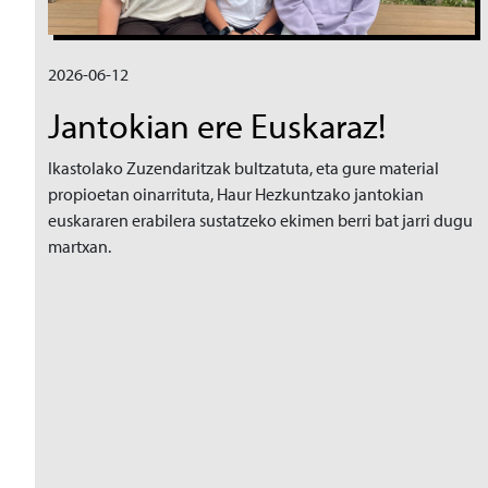
2026-06-12
Jantokian ere Euskaraz!
Ikastolako Zuzendaritzak bultzatuta, eta gure material
propioetan oinarrituta, Haur Hezkuntzako jantokian
euskararen erabilera sustatzeko ekimen berri bat jarri dugu
martxan.