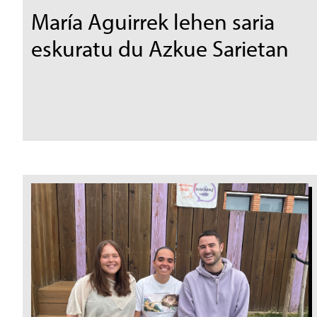
María Aguirrek lehen saria
eskuratu du Azkue Sarietan
Irudia