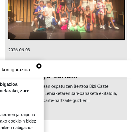
2026-06-03
Bertso Bizi Gazten
 konfigurazioa
lehenengo saria!!!
abigazioa
Pasa den ostegunean ospatu zen Bertsoa Bizi Gazte
koetarako, zure
tailerreko Podcast Lehiaketaren sari-banaketa ekitaldia,
giro ederrean eta parte-hartzaile guztien i
taeraren jarraipena
tako cookie-n bidez
aileen nabigazio-