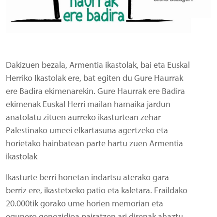
Dakizuen bezala, Armentia ikastolak, bai eta Euskal
Herriko Ikastolak ere, bat egiten du Gure Haurrak
ere Badira ekimenarekin. Gure Haurrak ere Badira
ekimenak Euskal Herri mailan hamaika jardun
anatolatu zituen aurreko ikasturtean zehar
Palestinako umeei elkartasuna agertzeko eta
horietako hainbatean parte hartu zuen Armentia
ikastolak
Ikasturte berri honetan indartsu aterako gara
berriz ere, ikastetxeko patio eta kaletara. Eraildako
20.000tik gorako ume horien memorian eta
egunero genozidioa pairatzen ari direnak ahaztu