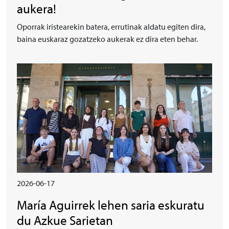
aukera!
Oporrak iristearekin batera, errutinak aldatu egiten dira,
baina euskaraz gozatzeko aukerak ez dira eten behar.
Irudia
2026-06-17
María Aguirrek lehen saria eskuratu
du Azkue Sarietan