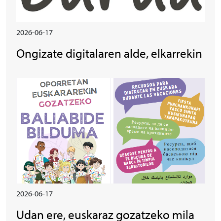
2026-06-17
Ongizate digitalaren alde, elkarrekin
Irudia
2026-06-17
Udan ere, euskaraz gozatzeko mila