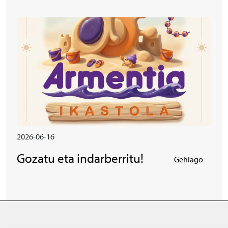
Irudia
2026-06-16
Gozatu eta indarberritu!
Gehiago