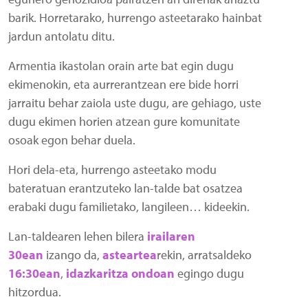
barik. Horretarako, hurrengo asteetarako hainbat
jardun antolatu ditu.
Armentia ikastolan orain arte bat egin dugu
ekimenokin, eta aurrerantzean ere bide horri
jarraitu behar zaiola uste dugu, are gehiago, uste
dugu ekimen horien atzean gure komunitate
osoak egon behar duela.
Hori dela-eta, hurrengo asteetako modu
bateratuan erantzuteko lan-talde bat osatzea
erabaki dugu familietako, langileen… kideekin.
Lan-taldearen lehen bilera
irailaren
30ean
izango da,
asteartea
rekin, arratsaldeko
16:30ean
,
idazkaritza ondoan
egingo dugu
hitzordua.