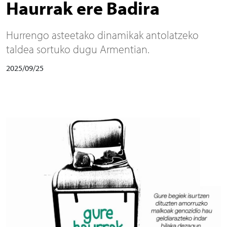
Haurrak ere Badira
Hurrengo asteetako dinamikak antolatzeko
taldea sortuko dugu Armentian.
2025/09/25
Irudia