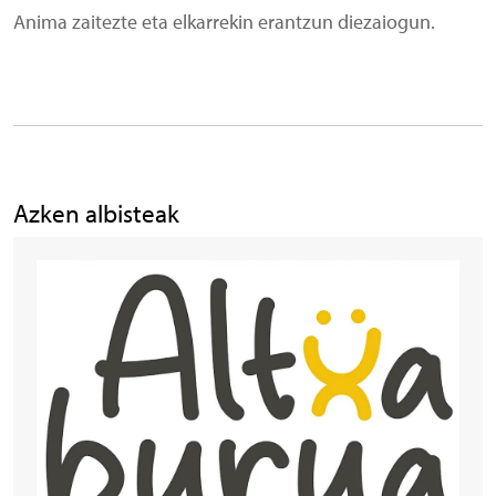
Anima zaitezte eta elkarrekin erantzun diezaiogun.
Azken albisteak
Irudia