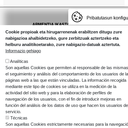
Pribatutasun konfig
ARMENTIA IKASTOLA, S. COOP.
Cookie propioak eta hirugarrenenak erabiltzen ditugu zure
Gaztelako ataria, 101 - 01007 (GASTEIZ)
nabigazioa ahalbidetzeko, gure zerbitzuak aztertzeko eta
T: 945 145 445 | E:
armentia@ikastola.eus
helburu analitikoetarako, zure nabigazio-datuak aztertuta.
Informazio gehiago
© Eskubide guztiak bere esku
ORRI-OINA
Analíticas
Contacto
Trabaja con nosotros
Son aquellas Cookies que permiten al responsable de las mismas
TESTU-LEGALAK
Política de cookies
Política de privacidad
el seguimiento y análisis del comportamiento de los usuarios de l
páginas web a las que están vinculadas. La información recogida
mediante este tipo de cookies se utiliza en la medición de la
actividad del sitio web y para la elaboración de perfiles de
navegación de los usuarios, con el fin de introducir mejoras en
función del análisis de los datos de uso que hacen los usuarios de
Webgune hau Ikastolen Elkarteak garatu du
servicio.
Técnicas
Son aquellas Cookies estrictamente necesarias para la navegaci