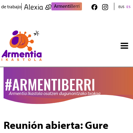
Pasar al contenido principal
 de trabajo
EUS
ES
#ARMENTIBERRI
Armentia Ikastola osatzen dugunontzako txokoa
Reunión abierta: Gure