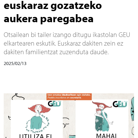
euskaraz gozatzeko
aukera paregabea
Otsailean bi tailer izango ditugu ikastolan GEU
elkartearen eskutik. Euskaraz dakiten zein ez
dakiten familientzat zuzenduta daude.
2025/02/13
Irudia