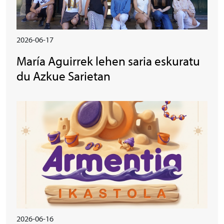
2026-06-17
María Aguirrek lehen saria eskuratu
du Azkue Sarietan
Irudia
2026-06-16