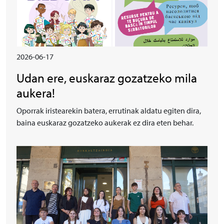
2026-06-17
Udan ere, euskaraz gozatzeko mila
aukera!
Oporrak iristearekin batera, errutinak aldatu egiten dira,
baina euskaraz gozatzeko aukerak ez dira eten behar.
Irudia