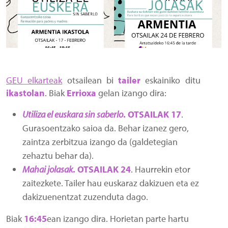
GEU elkarteak
otsailean bi
tailer
eskainiko ditu
ikastolan
. Biak
Errioxa
gelan izango dira:
Utiliza el euskara sin saberlo
. OTSAILAK 17
.
Gurasoentzako saioa da. Behar izanez gero,
zaintza zerbitzua izango da (galdetegian
zehaztu behar da).
Mahai jolasak
. OTSAILAK 24
. Haurrekin etor
zaitezkete. Tailer hau euskaraz dakizuen eta ez
dakizuenentzat zuzenduta dago.
Biak
16:45
ean izango dira. Horietan parte hartu