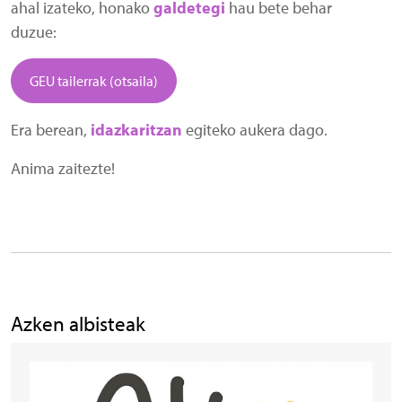
ahal izateko, honako
galdetegi
hau bete behar
duzue:
GEU tailerrak (otsaila)
Era berean,
idazkaritzan
egiteko aukera dago.
Anima zaitezte!
Azken albisteak
Irudia