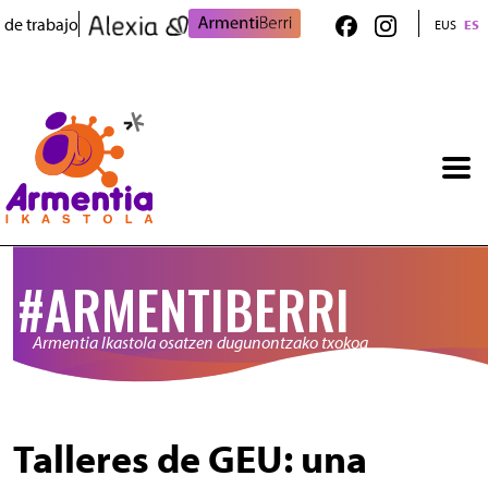
Pasar al contenido principal
 de trabajo
EUS
ES
#ARMENTIBERRI
Armentia Ikastola osatzen dugunontzako txokoa
Talleres de GEU: una