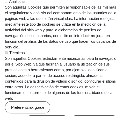
Analíticas
ORRI-OINA
Contacto
Trabaja con nosotros
Son aquellas Cookies que permiten al responsable de las mismas
TESTU-LEGALAK
el seguimiento y análisis del comportamiento de los usuarios de l
Política de cookies
Política de privacidad
páginas web a las que están vinculadas. La información recogida
mediante este tipo de cookies se utiliza en la medición de la
actividad del sitio web y para la elaboración de perfiles de
navegación de los usuarios, con el fin de introducir mejoras en
función del análisis de los datos de uso que hacen los usuarios de
Webgune hau Ikastolen Elkarteak garatu du
servicio.
Técnicas
Son aquellas Cookies estrictamente necesarias para la navegaci
por el Sitio Web, ya que facilitan al usuario la utilización de sus
prestaciones o herramientas como, por ejemplo, identificar la
sesión, acceder a partes de acceso restringido, almacenar
contenidos para la difusión de videos o sonido, configurar el idiom
entre otros. La desactivación de estas cookies impide el
funcionamiento correcto de algunas de las funcionalidades de la
web.
Preferentziak gorde