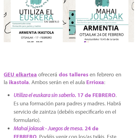
GEU elkartea
ofrecerá
dos talleres
en febrero en
la
ikastola
. Ambos serán en el aula
Errioxa
:
Utiliza el euskara sin saberlo
. 17 de FEBRERO
.
Es una formación para padres y madres. Habrá
servicio de zaintza (debéis especificarlo en el
formulario).
Mahai jolasak - Juegos de mesa
. 24 de
FEBRERO
. Podéis venir con los/as txikis. Este