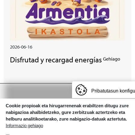
2026-06-16
Disfrutad y recargad energías
Gehiago
Pribatutasun konfig
ARMENTIA IKASTOLA, S. COOP.
Cookie propioak eta hirugarrenenak erabiltzen ditugu zure
nabigazioa ahalbidetzeko, gure zerbitzuak aztertzeko eta
Gaztelako ataria, 101 - 01007 (GASTEIZ)
T: 945 145 445 | E:
armentia@ikastola.eus
helburu analitikoetarako, zure nabigazio-datuak aztertuta.
Informazio gehiago
© Eskubide guztiak bere esku