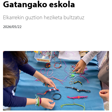
Gatangako eskola
Elkarrekin guztion heziketa bultzatuz
2026/05/22
Irudia