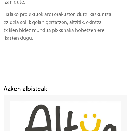
izan dute.
Halako proiektuek argi erakusten dute ikaskuntza
ez dela soilik gelan gertatzen; aitzitik, ekintza
txikien bidez mundua pixkanaka hobetzen ere
ikasten dugu.
Azken albisteak
Irudia