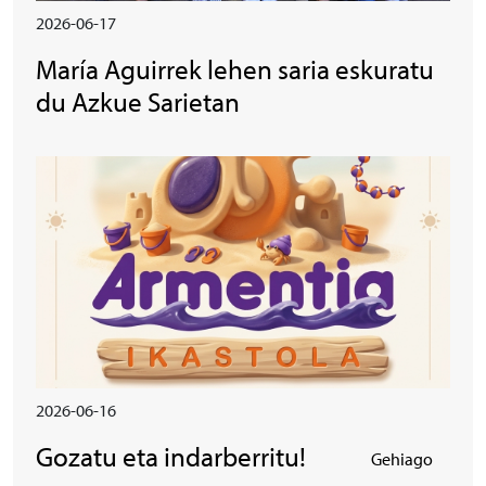
2026-06-17
María Aguirrek lehen saria eskuratu
du Azkue Sarietan
Irudia
2026-06-16
Gozatu eta indarberritu!
Gehiago