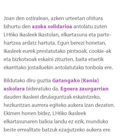
Joan den ostiralean, azken urteetan ohitura
bihurtu den
azoka solidarioa
antolatu zuten
LH6ko ikasleek ikastolan, elkartasuna eta parte-
hartzea ardatz hartuta. Egun berezi honetan,
ikasleek eurek prestatutako pintxoak, cookie-ak
eta bizkotxoak eskaini zituzten, baita etxetik
ekarritako jostailuekin antolatutako tonbola ere.
Bildutako diru guztia
Gatangako (Kenia)
eskolara
bideratuko da.
Egoera zaurgarrian
dauden ikasleei dirulaguntzak eskaintzeko,
hezkuntzan aurrera egiteko aukera izan dezaten.
Ekimen honen bidez, LH6ko ikasleek
elkartasunaren balioa landu ez ezik, munduko
beste errealitate batzuk ezagutzeko aukera ere