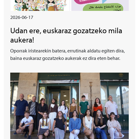
2026-06-17
Udan ere, euskaraz gozatzeko mila
aukera!
Oporrak iristearekin batera, errutinak aldatu egiten dira,
baina euskaraz gozatzeko aukerak ez dira eten behar.
Irudia