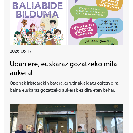
2026-06-17
Udan ere, euskaraz gozatzeko mila
aukera!
Oporrak iristearekin batera, errutinak aldatu egiten dira,
baina euskaraz gozatzeko aukerak ez dira eten behar.
Irudia