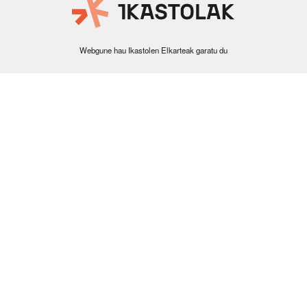
Webgune hau Ikastolen Elkarteak garatu du