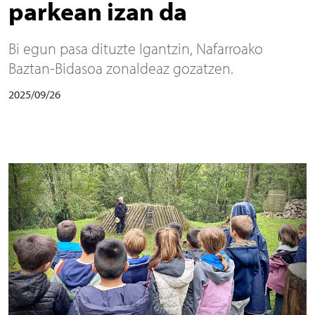
parkean izan da
Bi egun pasa dituzte Igantzin, Nafarroako
Baztan-Bidasoa zonaldeaz gozatzen.
2025/09/26
Irudia