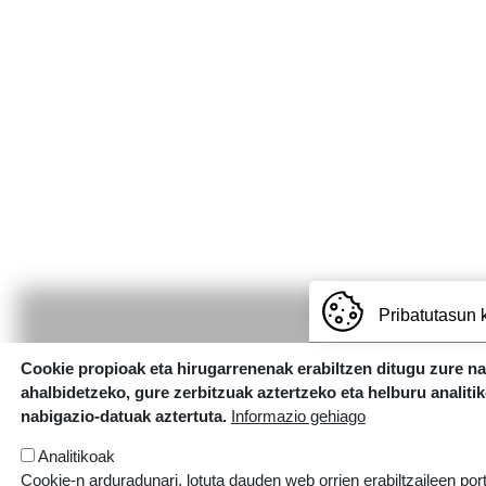
Pribatutasun 
Cookie propioak eta hirugarrenenak erabiltzen ditugu zure n
ahalbidetzeko, gure zerbitzuak aztertzeko eta helburu analiti
nabigazio-datuak aztertuta.
Informazio gehiago
Analitikoak
Cookie-n arduradunari, lotuta dauden web orrien erabiltzaileen por