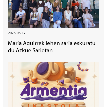
2026-06-17
María Aguirrek lehen saria eskuratu
du Azkue Sarietan
Irudia