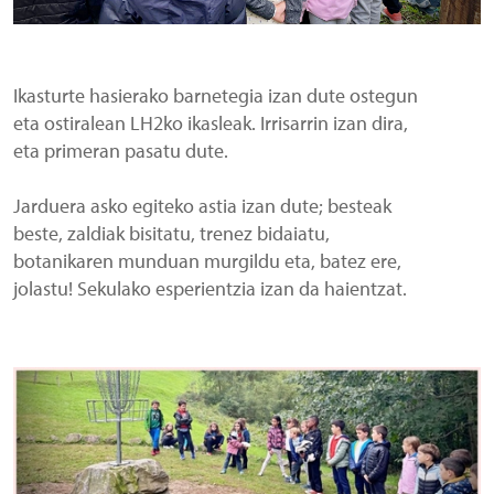
Ikasturte hasierako barnetegia izan dute ostegun
eta ostiralean LH2ko ikasleak. Irrisarrin izan dira,
eta primeran pasatu dute.
Jarduera asko egiteko astia izan dute; besteak
beste, zaldiak bisitatu, trenez bidaiatu,
botanikaren munduan murgildu eta, batez ere,
jolastu! Sekulako esperientzia izan da haientzat.
Irudia