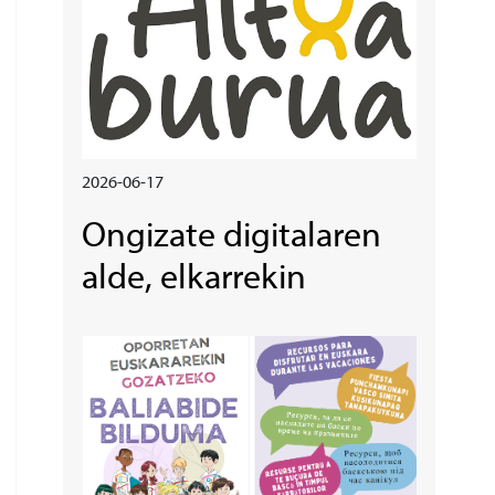
2026-06-17
Ongizate digitalaren
alde, elkarrekin
Irudia