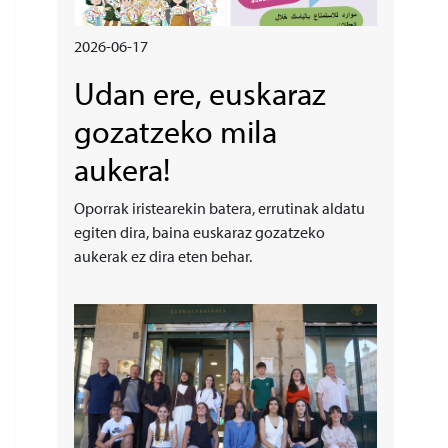
2026-06-17
Udan ere, euskaraz
gozatzeko mila
aukera!
Oporrak iristearekin batera, errutinak aldatu
egiten dira, baina euskaraz gozatzeko
aukerak ez dira eten behar.
Irudia