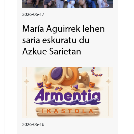
2026-06-17
María Aguirrek lehen
saria eskuratu du
Azkue Sarietan
Irudia
2026-06-16