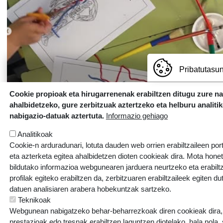
Pribatutasun
Cookie propioak eta hirugarrenenak erabiltzen ditugu zure n
ahalbidetzeko, gure zerbitzuak aztertzeko eta helburu analiti
nabigazio-datuak aztertuta.
Informazio gehiago
Analitikoak
Cookie-n arduradunari, lotuta dauden web orrien erabiltzaileen por
eta azterketa egitea ahalbidetzen dioten cookieak dira. Mota hone
bildutako informazioa webgunearen jarduera neurtzeko eta erabiltz
profilak egiteko erabiltzen da, zerbitzuaren erabiltzaileek egiten du
datuen analisiaren arabera hobekuntzak sartzeko.
Teknikoak
Webgunean nabigatzeko behar-beharrezkoak diren cookieak dira, e
prestazioak edo tresnak erabiltzen laguntzen diotelako, hala nola,