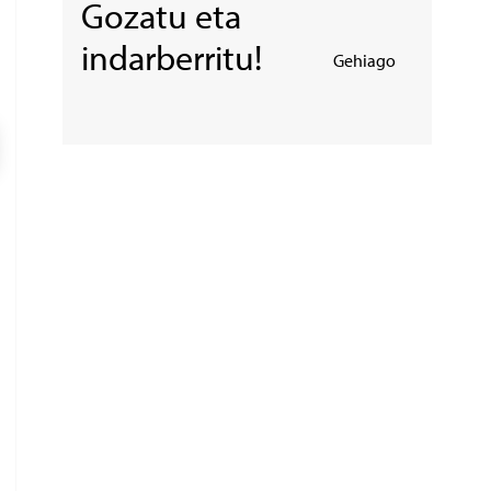
Gozatu eta
indarberritu!
Gehiago