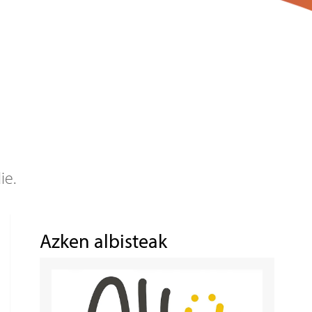
ie.
Azken albisteak
Irudia