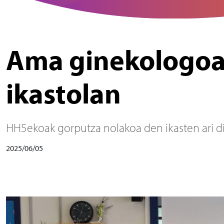
Ama ginekologoa
ikastolan
HH5ekoak gorputza nolakoa den ikasten ari dire
2025/06/05
Irudia