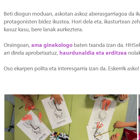
Beti diogun moduan, askotan askoz aberasgarriagoa da ika
protagonisten bidez ikustea. Hori dela eta, ikasturtean zeh
kasuz kasu, bere lanak aurkeztera.
Oraingoan,
ama ginekologo
baten txanda izan da. HH5ek
ari direla aprobetxatuz,
haurdunaldia eta erditzea
nola
Oso ekarpen polita eta interesgarria izan da. Eskerrik asko!