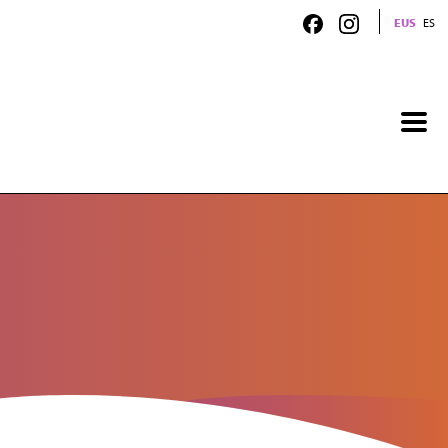
EUS
ES