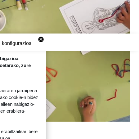
 konfigurazioa
abigazioa
koetarako, zure
taeraren jarraipena
tako cookie-n bidez
aileen nabigazio-
ten erabilera-
rabiltzaileari bere
 saioa