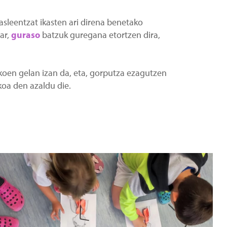
sleentzat ikasten ari direna benetako
ar,
guraso
batzuk guregana etortzen dira,
oen gelan izan da, eta, gorputza ezagutzen
koa den azaldu die.