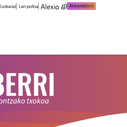
Euskaraz
Lan poltsa
BERRI
nontzako txokoa