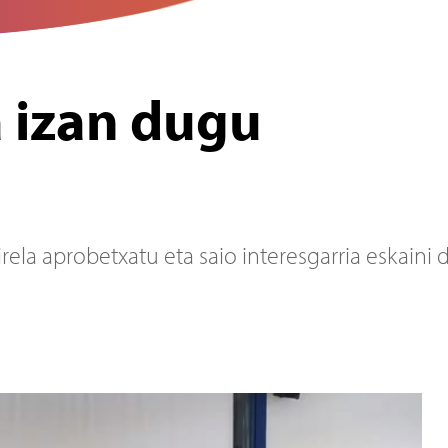
 izan dugu
la aprobetxatu eta saio interesgarria eskaini d