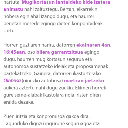
hartuta,
Mugikortasun lantaldeko kide izatera
animatu
nahi zaituztegu. Bertan, elkarrekin
hobera egin ahal izango dugu, eta haurrei
benetan mesede egingo dieten konponbideak
sortu.
Horren guztiaren harira, datorren
ekainaren 4an,
16:45ean
, oso
bilera garrantzitsua
egingo
dugu, haurren mugikortasun segurua eta
autonomoa sustatzeko ideiak eta proposamenak
partekatzeko. Gainera, datorren ikasturterako
Oinbusa
(oinezko autobusa)
martxan jartzeko
aukera aztertu nahi dugu zuekin. Ekimen horrek
gure seme-alabak ikastolara nola iristen diren
eralda dezake.
Zuen iritzia eta konpromisoa gakoa dira.
Lagunduko diguzu ingurune seguruagoa eta