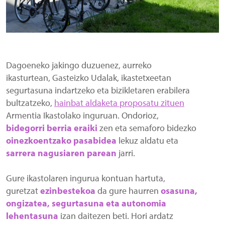
Dagoeneko jakingo duzuenez, aurreko
ikasturtean, Gasteizko Udalak, ikastetxeetan
segurtasuna indartzeko eta bizikletaren erabilera
bultzatzeko,
hainbat aldaketa proposatu zituen
Armentia Ikastolako inguruan. Ondorioz,
bidegorri berria eraiki
zen eta semaforo bidezko
oinezkoentzako pasabidea
lekuz aldatu eta
sarrera nagusiaren parean
jarri.
Gure ikastolaren ingurua kontuan hartuta,
guretzat
ezinbestekoa
da gure haurren
osasuna,
ongizatea, segurtasuna eta autonomia
lehentasuna
izan daitezen beti. Hori ardatz