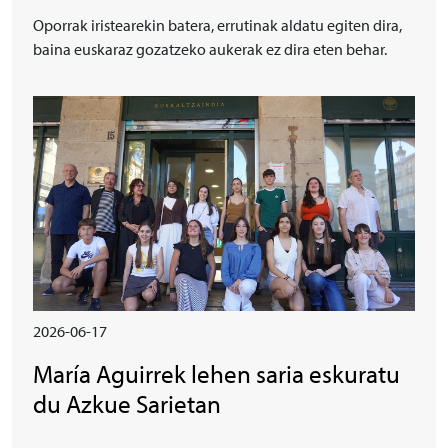
Oporrak iristearekin batera, errutinak aldatu egiten dira,
baina euskaraz gozatzeko aukerak ez dira eten behar.
Irudia
2026-06-17
María Aguirrek lehen saria eskuratu
du Azkue Sarietan