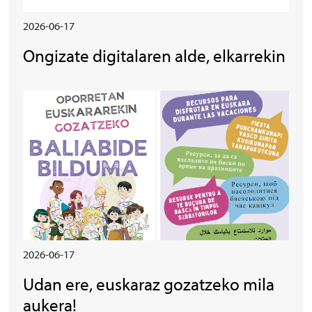
2026-06-17
Ongizate digitalaren alde, elkarrekin
Irudia
2026-06-17
Udan ere, euskaraz gozatzeko mila
aukera!