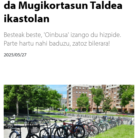
da Mugikortasun Taldea
ikastolan
Besteak beste, 'Oinbusa' izango du hizpide.
Parte hartu nahi baduzu, zatoz bilerara!
2025/05/27
Irudia