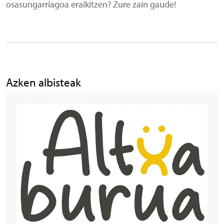
osasungarriagoa eraikitzen? Zure zain gaude!
Azken albisteak
Irudia