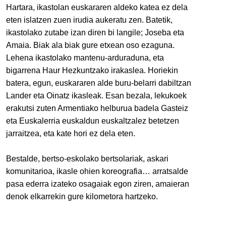
Hartara, ikastolan euskararen aldeko katea ez dela 
eten islatzen zuen irudia aukeratu zen. Batetik, 
ikastolako zutabe izan diren bi langile; Joseba eta 
Amaia. Biak ala biak gure etxean oso ezaguna. 
Lehena ikastolako mantenu-arduraduna, eta 
bigarrena Haur Hezkuntzako irakaslea. Horiekin 
batera, egun, euskararen alde buru-belarri dabiltzan 
Lander eta Oinatz ikasleak. Esan bezala, lekukoek 
erakutsi zuten Armentiako helburua badela Gasteiz 
eta Euskalerria euskaldun euskaltzalez betetzen 
jarraitzea, eta kate hori ez dela eten.
Bestalde, bertso-eskolako bertsolariak, askari 
komunitarioa, ikasle ohien koreografia… arratsalde 
pasa ederra izateko osagaiak egon ziren, amaieran 
denok elkarrekin gure kilometora hartzeko.