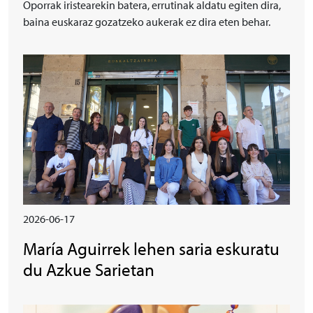
Oporrak iristearekin batera, errutinak aldatu egiten dira,
baina euskaraz gozatzeko aukerak ez dira eten behar.
Irudia
2026-06-17
María Aguirrek lehen saria eskuratu
du Azkue Sarietan
Irudia