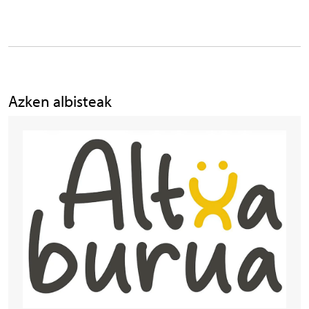
Azken albisteak
Irudia