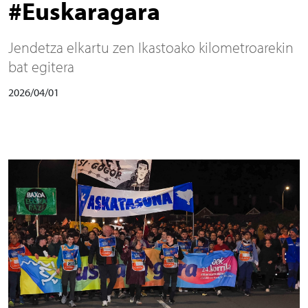
#Euskaragara
Jendetza elkartu zen Ikastoako kilometroarekin
bat egitera
2026/04/01
Irudia