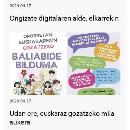
2026-06-17
Ongizate digitalaren alde, elkarrekin
Irudia
2026-06-17
Udan ere, euskaraz gozatzeko mila
aukera!