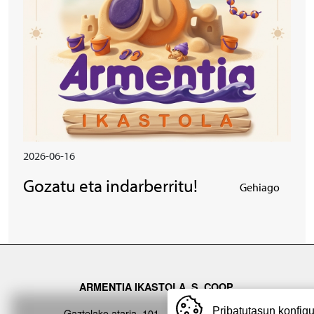
2026-06-16
Gozatu eta indarberritu!
Gehiago
ARMENTIA IKASTOLA, S. COOP.
Pribatutasun konfig
Gaztelako ataria, 101 - 01007 (GASTEIZ)