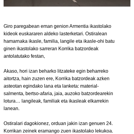
Giro paregabean eman genion Armentia ikastolako 
kideok euskararen aldeko lasterketari. Ostiralean 
hamarnaka ikasle, familia, langile eta ikasle-ohi batu 
ginen ikastolako sarreran Korrika batzordeak 
antolatutako festan,
Akaso, hori izan beharko litzateke egin beharreko 
aitortza, hain zuzen ere, Korrika batzordeak azken 
asteotan egindako lana eta lanketa: material-
salmenta, bertso-afaria, jaia, auzoko batzordearekin 
lotura… langileak, familiak eta ikasleak elkarrekin 
lanean.
Ostiralari dagokionez, orduan jakin izan genuen 24. 
Korrikan zeinek eramango zuen ikastolako lekukoa. 