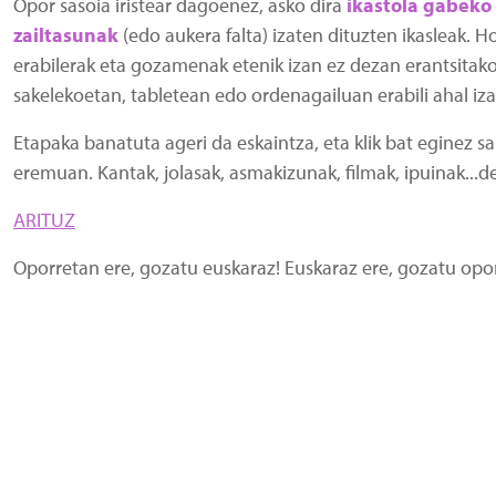
Opor sasoia iristear dagoenez, asko dira
ikastola gabeko 
zailtasunak
(edo aukera falta) izaten dituzten ikasleak. H
erabilerak eta gozamenak etenik izan ez dezan erantsitako
sakelekoetan, tabletean edo ordenagailuan erabili ahal iz
Etapaka banatuta ageri da eskaintza, eta klik bat eginez s
eremuan. Kantak, jolasak, asmakizunak, filmak, ipuinak...d
ARITUZ
Oporretan ere, gozatu euskaraz! Euskaraz ere, gozatu opor