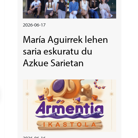
2026-06-17
María Aguirrek lehen
saria eskuratu du
Azkue Sarietan
Irudia