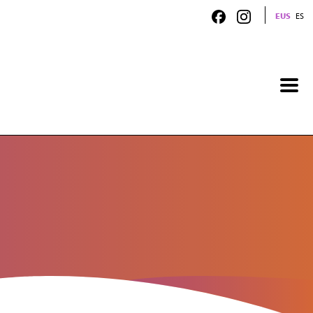
EUS
ES