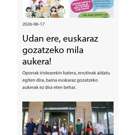
2026-06-17
Udan ere, euskaraz
gozatzeko mila
aukera!
Oporrak iristearekin batera, errutinak aldatu
egiten dira, baina euskaraz gozatzeko
aukerak ez dira eten behar.
Irudia