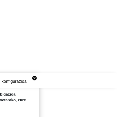
 konfigurazioa
abigazioa
koetarako, zure