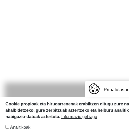
Pribatutasun
Cookie propioak eta hirugarrenenak erabiltzen ditugu zure n
ahalbidetzeko, gure zerbitzuak aztertzeko eta helburu analiti
nabigazio-datuak aztertuta.
Informazio gehiago
Analitikoak