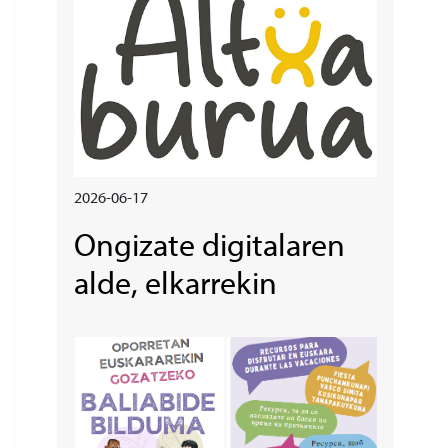
2026-06-17
Ongizate digitalaren
alde, elkarrekin
Irudia