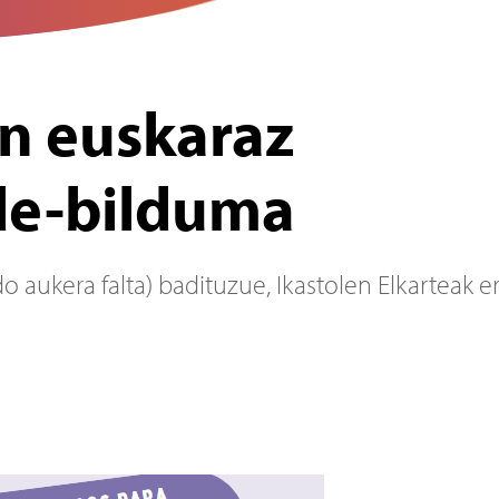
n euskaraz
ide-bilduma
o aukera falta) badituzue, Ikastolen Elkarteak 