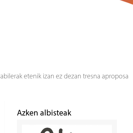
erabilerak etenik izan ez dezan tresna aproposa
Azken albisteak
Irudia