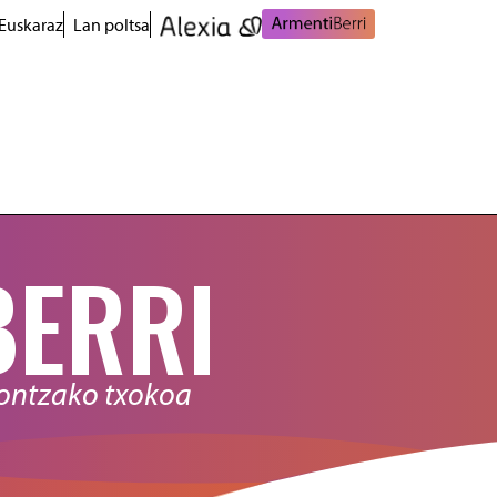
Euskaraz
Lan poltsa
BERRI
nontzako txokoa