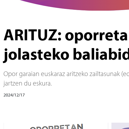
ARITUZ: oporreta
jolasteko baliab
Opor garaian euskaraz aritzeko zailtasunak (ed
jartzen du eskura.
2024/12/17
Irudia