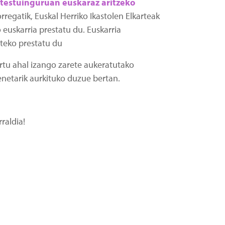
testuinguruan euskaraz aritzeko
orregatik, Euskal Herriko Ikastolen Elkarteak
 euskarria prestatu du. Euskarria
ateko prestatu du
artu ahal izango zarete aukeratutako
enetarik aurkituko duzue bertan.
raldia!