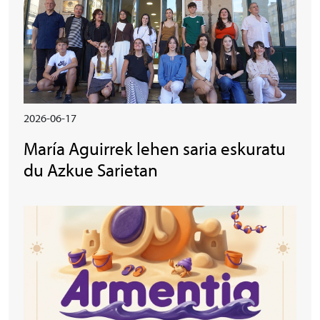
2026-06-17
María Aguirrek lehen saria eskuratu
du Azkue Sarietan
Irudia