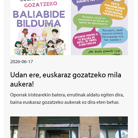
2026-06-17
Udan ere, euskaraz gozatzeko mila
aukera!
Oporrak iristearekin batera, errutinak aldatu egiten dira,
baina euskaraz gozatzeko aukerak ez dira eten behar.
Irudia