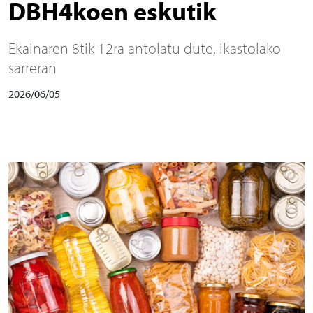
DBH4koen eskutik
Ekainaren 8tik 12ra antolatu dute, ikastolako
sarreran
2026/06/05
Irudia