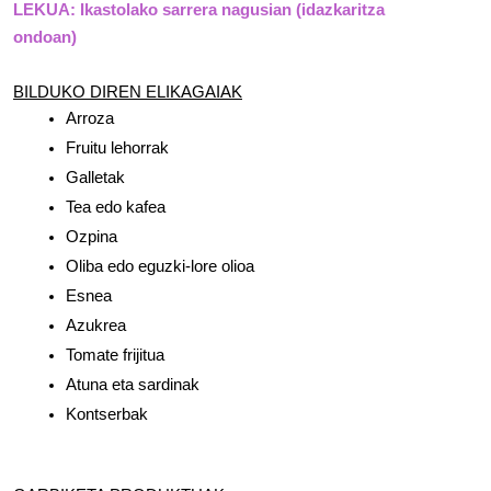
LEKUA: Ikastolako sarrera nagusian (idazkaritza 
ondoan)
BILDUKO DIREN ELIKAGAIAK
Arroza
Fruitu lehorrak
Galletak
Tea edo kafea
Ozpina
Oliba edo eguzki-lore olioa
Esnea
Azukrea
Tomate frijitua
Atuna eta sardinak
Kontserbak