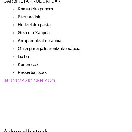
GARBIKETA PRODUKTUAK
Komuneko papera
Bizar xaflak
Hortzetako pasta
Gela eta Xanpua
Arroparentzako xaboia
Ontzi garbigailuarentzako xaboia
Lixiba
Konpresak
Preserbatiboak
INFORMAZIO GEHIAGO
Azken albisteak