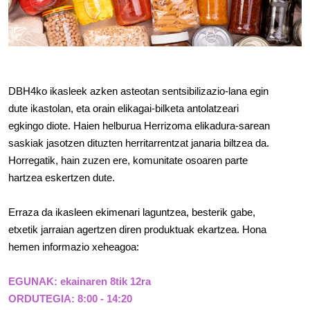
DBH4ko ikasleek azken asteotan sentsibilizazio-lana egin 
dute ikastolan, eta orain elikagai-bilketa antolatzeari 
egkingo diote. Haien helburua Herrizoma elikadura-sarean 
saskiak jasotzen dituzten herritarrentzat janaria biltzea da. 
Horregatik, hain zuzen ere, komunitate osoaren parte 
hartzea eskertzen dute.
Erraza da ikasleen ekimenari laguntzea, besterik gabe, 
etxetik jarraian agertzen diren produktuak ekartzea. Hona 
hemen informazio xeheagoa:
EGUNAK: ekainaren 8tik 12ra
ORDUTEGIA: 8:00 - 14:20