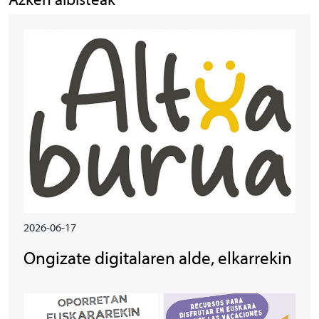
Irudia
2026-06-17
Ongizate digitalaren alde, elkarrekin
Irudia