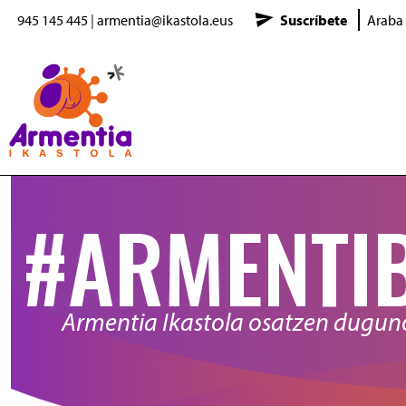
945 145 445
|
armentia@ikastola.eus
Suscríbete
Araba
Pasar al contenido principal
#ARMENTI
Armentia Ikastola osatzen dugu