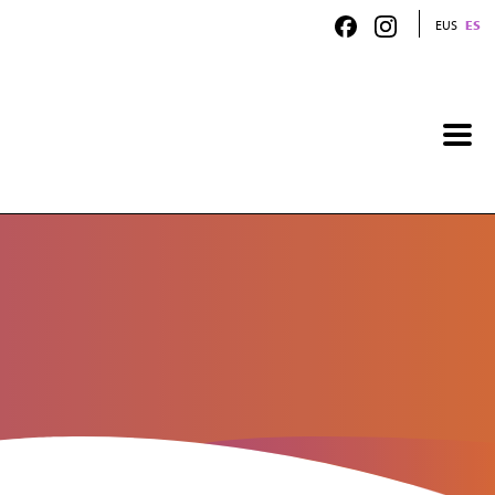
EUS
ES