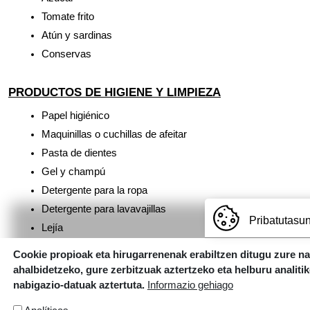
Tomate frito
Atún y sardinas
Conservas
PRODUCTOS DE HIGIENE Y LIMPIEZA
Papel higiénico
Maquinillas o cuchillas de afeitar
Pasta de dientes
Gel y champú
Detergente para la ropa
Detergente para lavavajillas
Pribatutasun
Lejía
Compresas
Cookie propioak eta hirugarrenenak erabiltzen ditugu zure n
Preservativos
ahalbidetzeko, gure zerbitzuak aztertzeko eta helburu analiti
INFORMAZIO GEHIAGO
nabigazio-datuak aztertuta.
Informazio gehiago