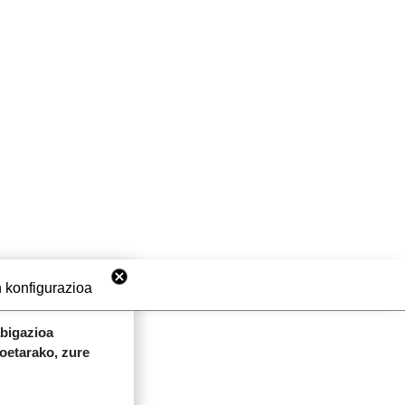
 konfigurazioa
abigazioa
koetarako, zure