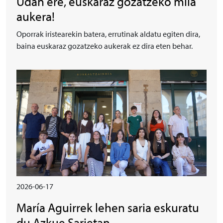
Udan ere, euskaraz gozatzeko mila
aukera!
Oporrak iristearekin batera, errutinak aldatu egiten dira,
baina euskaraz gozatzeko aukerak ez dira eten behar.
Irudia
2026-06-17
María Aguirrek lehen saria eskuratu
du Azkue Sarietan