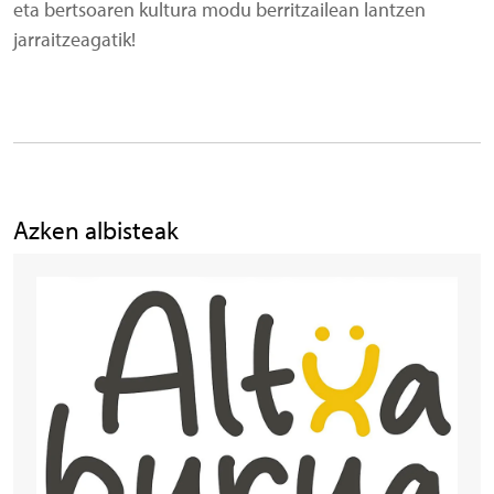
eta bertsoaren kultura modu berritzailean lantzen
jarraitzeagatik!
Azken albisteak
Irudia