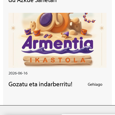
Irudia
2026-06-16
Gozatu eta indarberritu!
Gehiago