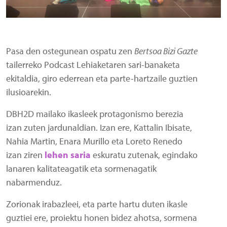
Pasa den ostegunean ospatu zen
Bertsoa Bizi Gazte
tailerreko Podcast Lehiaketaren sari-banaketa
ekitaldia, giro ederrean eta parte-hartzaile guztien
ilusioarekin.
DBH2D mailako ikasleek protagonismo berezia
izan zuten jardunaldian. Izan ere, Kattalin Ibisate,
Nahia Martin, Enara Murillo eta Loreto Renedo
izan ziren
lehen saria
eskuratu zutenak, egindako
lanaren kalitateagatik eta sormenagatik
nabarmenduz.
Zorionak irabazleei, eta parte hartu duten ikasle
guztiei ere, proiektu honen bidez ahotsa, sormena