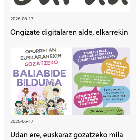
2026-06-17
Ongizate digitalaren alde, elkarrekin
Irudia
2026-06-17
Udan ere, euskaraz gozatzeko mila