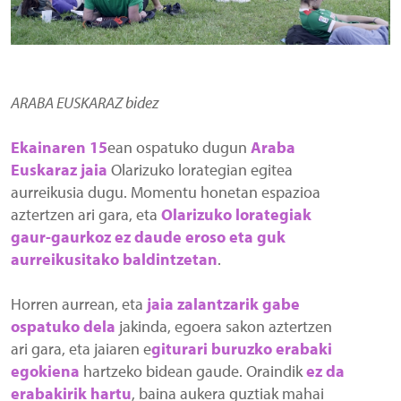
ARABA EUSKARAZ bidez
Ekainaren 15
ean ospatuko dugun
Araba
Euskaraz jaia
Olarizuko lorategian egitea
aurreikusia dugu. Momentu honetan espazioa
aztertzen ari gara, eta
Olarizuko lorategiak
gaur-gaurkoz ez daude eroso eta guk
aurreikusitako baldintzetan
.
Horren aurrean, eta
jaia zalantzarik gabe
ospatuko dela
jakinda, egoera sakon aztertzen
ari gara, eta jaiaren e
giturari buruzko erabaki
egokiena
hartzeko bidean gaude. Oraindik
ez da
erabakirik hartu
, baina aukera guztiak mahai