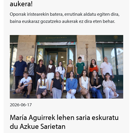
aukera!
Oporrak iristearekin batera, errutinak aldatu egiten dira,
baina euskaraz gozatzeko aukerak ez dira eten behar.
Irudia
2026-06-17
María Aguirrek lehen saria eskuratu
du Azkue Sarietan