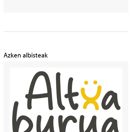
Azken albisteak
Irudia