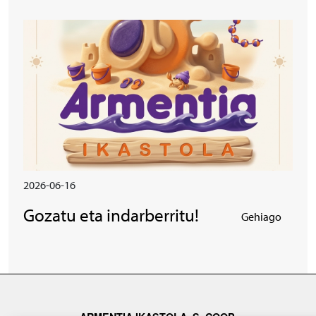
Irudia
2026-06-16
Gozatu eta indarberritu!
Gehiago