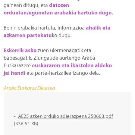
gainean ditugu, eta
datozen
orduetan/egunetan erabakia hartuko dugu.
Behin erabakia hartuta, informazioa
ahalik eta
azkarren partekatu
ko dugu.
Eskerrik asko
zuen ulermenagatik eta
babesagatik. Ziur gaude aurtengo Araba
Euskarazere
euskararen eta ikastolen aldeko
jai handi
eta parte-hartzailea izango dela.
Araba Euskaraz Elkartea
AE25 azken orduko adierazpena 250603.pdf
(336.51 KB)