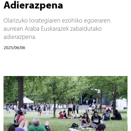
Adierazpena
Olarizuko lorategiaren ezohiko egoeraren
aurrean Araba Euskarazek zabaldutako
adierazpena.
2025/06/06
Irudia