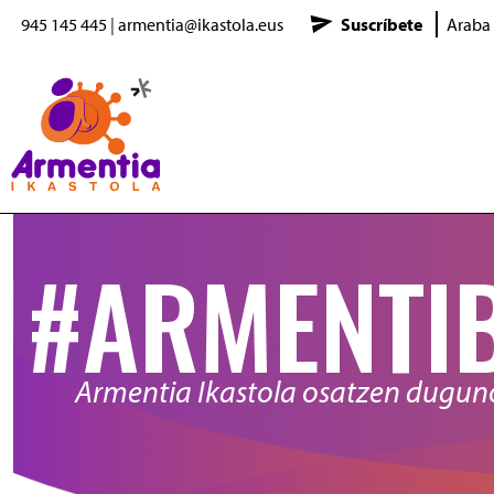
945 145 445
|
armentia@ikastola.eus
Suscríbete
Araba
Pasar al contenido principal
#ARMENTI
Armentia Ikastola osatzen dugu