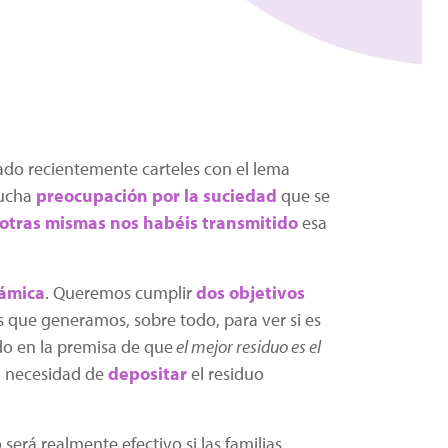
ado recientemente carteles con el lema
mucha
preocupación por la suciedad
que se
sotras mismas nos habéis transmitido
esa
ámica
. Queremos cumplir
dos objetivos
s que generamos, sobre todo, para ver si es
o en la premisa de que
el mejor residuo es el
a necesidad de
depositar
el residuo
 será realmente efectivo si las familias