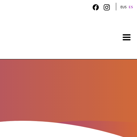
EUS
ES