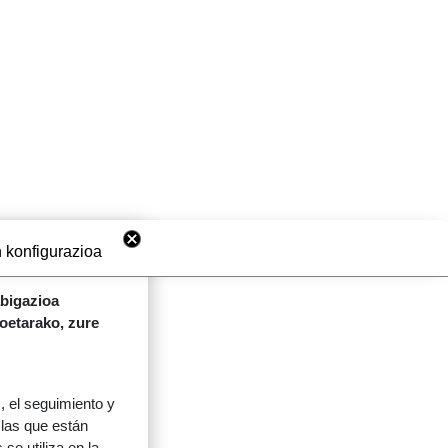
 konfigurazioa
abigazioa
koetarako, zure
 el seguimiento y
 las que están
se utiliza en la