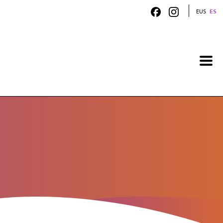
EUS
ES