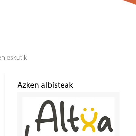
en eskutik
Azken albisteak
Irudia