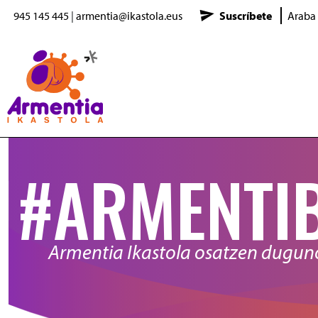
945 145 445
|
armentia@ikastola.eus
Suscríbete
Araba
Pasar al contenido principal
#ARMENTI
Armentia Ikastola osatzen dugu