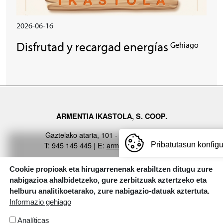
2026-06-16
Disfrutad y recargad energías
Gehiago
ARMENTIA IKASTOLA, S. COOP.
Gaztelako ataria, 101 - 01007 (GASTEIZ)
T: 945 145 445 | E:
armentia@ikastola.eus
Pribatutasun konfig
© Eskubide guztiak bere esku
Cookie propioak eta hirugarrenenak erabiltzen ditugu zure
ORRI-OINA
nabigazioa ahalbidetzeko, gure zerbitzuak aztertzeko eta
Contacto
Trabaja con nosotros
helburu analitikoetarako, zure nabigazio-datuak aztertuta.
TESTU-LEGALAK
Política de cookies
Política de privacidad
Informazio gehiago
Analíticas