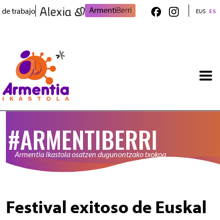
Pasar al contenido principal
 de trabajo
EUS
ES
#ARMENTIBERRI
Armentia Ikastola osatzen dugunontzako txokoa
Festival exitoso de Euskal