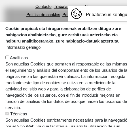
ORRI-OINA
Contacto
Trabaja con nosotros
TESTU-LEGALAK
Política de cookies
Política de privacidad
Pribatutasun konfig
Cookie propioak eta hirugarrenenak erabiltzen ditugu zure
nabigazioa ahalbidetzeko, gure zerbitzuak aztertzeko eta
helburu analitikoetarako, zure nabigazio-datuak aztertuta.
Informazio gehiago
Webgune hau Ikastolen Elkarteak garatu du
Analíticas
Son aquellas Cookies que permiten al responsable de las mismas
el seguimiento y análisis del comportamiento de los usuarios de l
páginas web a las que están vinculadas. La información recogida
mediante este tipo de cookies se utiliza en la medición de la
actividad del sitio web y para la elaboración de perfiles de
navegación de los usuarios, con el fin de introducir mejoras en
función del análisis de los datos de uso que hacen los usuarios de
servicio.
Técnicas
Son aquellas Cookies estrictamente necesarias para la navegaci
por el Sitio Web, ya que facilitan al usuario la utilización de sus