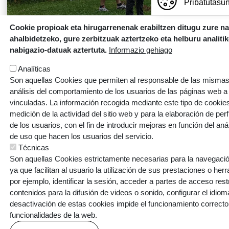
Pribatutasun
Cookie propioak eta hirugarrenenak erabiltzen ditugu zure n
ahalbidetzeko, gure zerbitzuak aztertzeko eta helburu analiti
nabigazio-datuak aztertuta.
Informazio gehiago
Analíticas
Son aquellas Cookies que permiten al responsable de las mismas,
análisis del comportamiento de los usuarios de las páginas web a
vinculadas. La información recogida mediante este tipo de cookies 
medición de la actividad del sitio web y para la elaboración de per
de los usuarios, con el fin de introducir mejoras en función del aná
de uso que hacen los usuarios del servicio.
Técnicas
Son aquellas Cookies estrictamente necesarias para la navegación
ya que facilitan al usuario la utilización de sus prestaciones o he
por ejemplo, identificar la sesión, acceder a partes de acceso res
contenidos para la difusión de videos o sonido, configurar el idioma
desactivación de estas cookies impide el funcionamiento correcto
ARMENTIA IKASTOLA, S. COOP.
funcionalidades de la web.