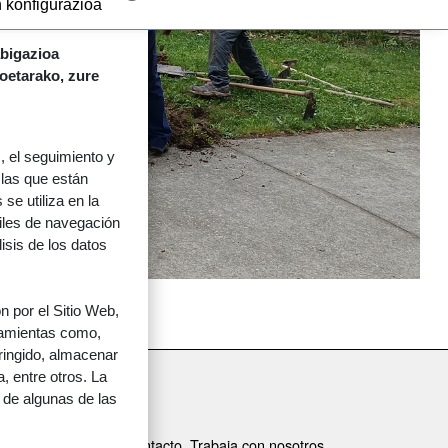
 konfigurazioa
abigazioa
koetarako, zure
 el seguimiento y
 las que están
se utiliza en la
files de navegación
lisis de los datos
 por el Sitio Web,
rramientas como,
tringido, almacenar
, entre otros. La
 de algunas de las
ORRI-OINA
Contacto
Trabaja con nosotros