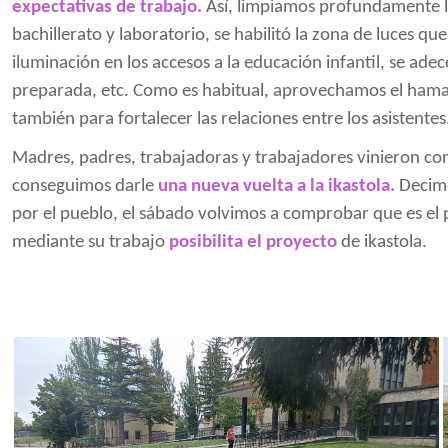
expectativas de trabajo.
Así, limpiamos profundamente lo
bachillerato y laboratorio, se habilitó la zona de luces q
iluminación en los accesos a la educación infantil, se ade
preparada, etc. Como es habitual, aprovechamos el hamai
también para fortalecer las relaciones entre los asistentes
Madres, padres, trabajadoras y trabajadores vinieron c
conseguimos darle
una nueva vuelta a la ikastola.
Decimo
por el pueblo, el sábado volvimos a comprobar que es el
mediante su trabajo
posibilita el proyecto
de ikastola.