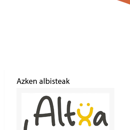
Azken albisteak
Irudia