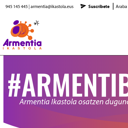
945 145 445
|
armentia@ikastola.eus
Suscríbete
Araba
Pasar al contenido principal
#ARMENTI
Armentia Ikastola osatzen dugu