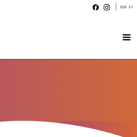
EUS
ES