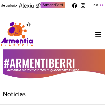
Pasar al contenido principal
 de trabajo
EUS
ES
#ARMENTIBERRI
Armentia Ikastola osatzen dugunontzako txokoa
Noticias