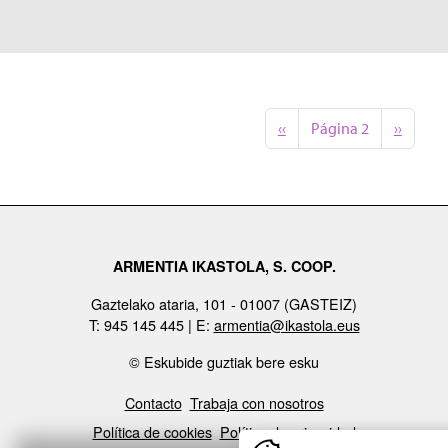
Paginación
Página anterior
Siguien
‹‹
Página 2
››
ARMENTIA IKASTOLA, S. COOP.
Gaztelako ataria, 101 - 01007 (GASTEIZ)
T: 945 145 445 | E:
armentia@ikastola.eus
© Eskubide guztiak bere esku
ORRI-OINA
Contacto
Trabaja con nosotros
TESTU-LEGALAK
Política de cookies
Política de privacidad