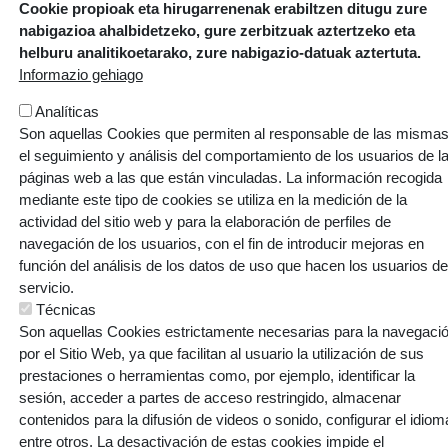
Cookie propioak eta hirugarrenenak erabiltzen ditugu zure
ARMENTIA IKASTOLA, S. COOP.
nabigazioa ahalbidetzeko, gure zerbitzuak aztertzeko eta
helburu analitikoetarako, zure nabigazio-datuak aztertuta.
Gaztelako ataria, 101 - 01007 (GASTEIZ)
Informazio gehiago
T: 945 145 445 | E:
armentia@ikastola.eus
Analíticas
© Eskubide guztiak bere esku
Son aquellas Cookies que permiten al responsable de las mismas
ORRI-OINA
Contacto
Trabaja con nosotros
el seguimiento y análisis del comportamiento de los usuarios de l
TESTU-LEGALAK
páginas web a las que están vinculadas. La información recogida
Política de cookies
Política de privacidad
mediante este tipo de cookies se utiliza en la medición de la
actividad del sitio web y para la elaboración de perfiles de
navegación de los usuarios, con el fin de introducir mejoras en
función del análisis de los datos de uso que hacen los usuarios de
servicio.
Webgune hau Ikastolen Elkarteak garatu du
Técnicas
Son aquellas Cookies estrictamente necesarias para la navegaci
por el Sitio Web, ya que facilitan al usuario la utilización de sus
prestaciones o herramientas como, por ejemplo, identificar la
sesión, acceder a partes de acceso restringido, almacenar
contenidos para la difusión de videos o sonido, configurar el idiom
entre otros. La desactivación de estas cookies impide el