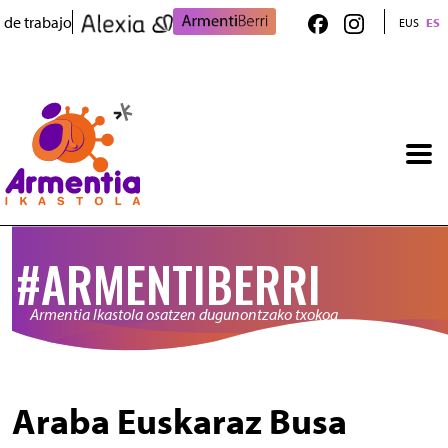
Pasar al contenido principal
 de trabajo
EUS
ES
#ARMENTIBERRI
Armentia Ikastola osatzen dugunontzako txokoa
Araba Euskaraz Busa