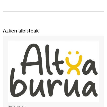
Azken albisteak
Irudia