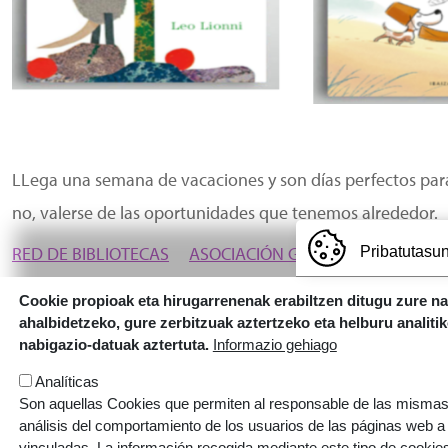
LLega una semana de vacaciones y son días perfectos para 
no, valerse de las oportunidades que tenemos alrededor.
RED DE BIBLIOTECAS
ASOCIACIÓN GALTZAGORRI
JU
Pribatutasun
Cookie propioak eta hirugarrenenak erabiltzen ditugu zure n
ahalbidetzeko, gure zerbitzuak aztertzeko eta helburu analiti
nabigazio-datuak aztertuta.
Informazio gehiago
Analíticas
Son aquellas Cookies que permiten al responsable de las mismas,
análisis del comportamiento de los usuarios de las páginas web a
vinculadas. La información recogida mediante este tipo de cookies 