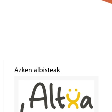
Azken albisteak
Irudia