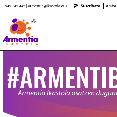
945 145 445
|
armentia@ikastola.eus
Suscríbete
Araba
Pasar al contenido principal
#ARMENTI
Armentia Ikastola osatzen dugu