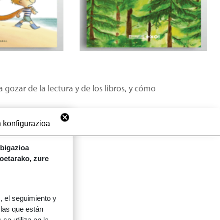
gozar de la lectura y de los libros, y cómo
UL KANPAINA
 konfigurazioa
abigazioa
koetarako, zure
 el seguimiento y
 las que están
se utiliza en la