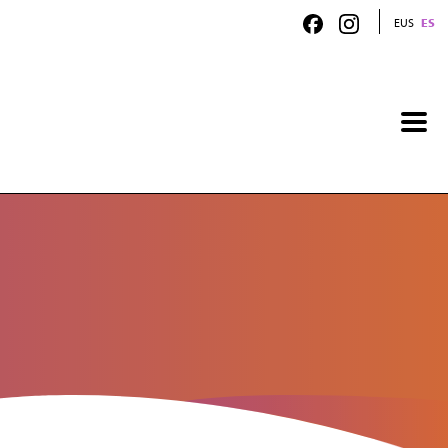
EUS
ES