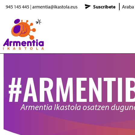
945 145 445
|
armentia@ikastola.eus
Suscríbete
Araba
Pasar al contenido principal
#ARMENTI
Armentia Ikastola osatzen dugu