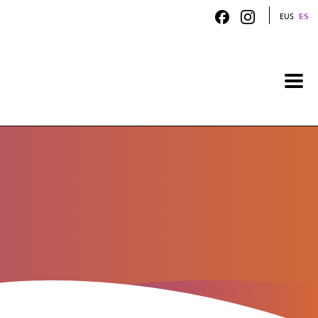
EUS
ES