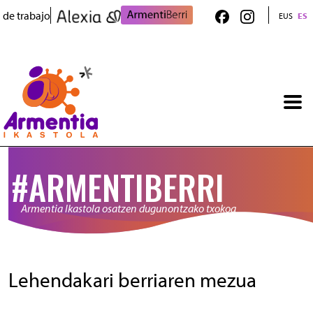
Pasar al contenido principal
 de trabajo
EUS
ES
#ARMENTIBERRI
Armentia Ikastola osatzen dugunontzako txokoa
Lehendakari berriaren mezua