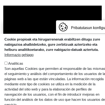
Pribatutasun konfig
Cookie propioak eta hirugarrenenak erabiltzen ditugu zure
nabigazioa ahalbidetzeko, gure zerbitzuak aztertzeko eta
helburu analitikoetarako, zure nabigazio-datuak aztertuta.
Informazio gehiago
Analíticas
Son aquellas Cookies que permiten al responsable de las mismas
el seguimiento y análisis del comportamiento de los usuarios de l
páginas web a las que están vinculadas. La información recogida
ARMENTIA IKASTOLA, S. COOP.
mediante este tipo de cookies se utiliza en la medición de la
actividad del sitio web y para la elaboración de perfiles de
Gaztelako ataria, 101 - 01007 (GASTEIZ)
navegación de los usuarios, con el fin de introducir mejoras en
T: 945 145 445 | E:
armentia@ikastola.eus
función del análisis de los datos de uso que hacen los usuarios de
servicio.